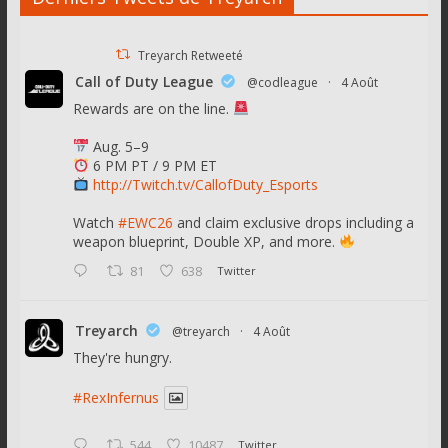
Treyarch Retweeté
Call of Duty League
@codleague
·
4 Août
Rewards are on the line.
Aug. 5–9
6 PM PT / 9 PM ET
http://Twitch.tv/CallofDuty_Esports
Watch
#EWC26
and claim exclusive drops including a
weapon blueprint, Double XP, and more.
81
638
Twitter
Treyarch
@treyarch
·
4 Août
They're hungry.
#RexInfernus
544
10487
Twitter