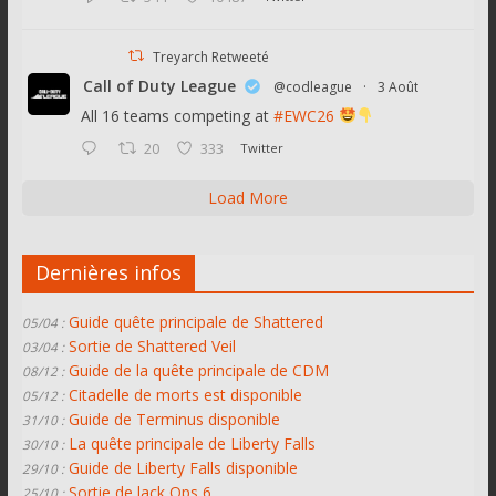
Treyarch Retweeté
Call of Duty League
@codleague
·
3 Août
All 16 teams competing at
#EWC26
20
333
Twitter
Load More
Dernières infos
Guide quête principale de Shattered
05/04 :
Sortie de Shattered Veil
03/04 :
Guide de la quête principale de CDM
08/12 :
Citadelle de morts est disponible
05/12 :
Guide de Terminus disponible
31/10 :
La quête principale de Liberty Falls
30/10 :
Guide de Liberty Falls disponible
29/10 :
Sortie de lack Ops 6
25/10 :