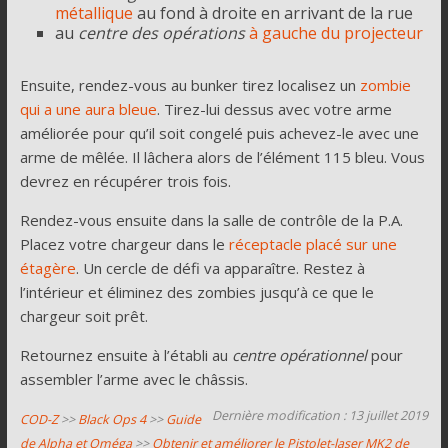
métallique
au fond à droite en arrivant de la rue
au
centre des opérations
à gauche du projecteur
Ensuite, rendez-vous au bunker tirez localisez un
zombie
qui a une aura bleue
. Tirez-lui dessus avec votre arme
améliorée pour qu’il soit congelé puis achevez-le avec une
arme de mêlée. Il lâchera alors de l’élément 115 bleu. Vous
devrez en récupérer trois fois.
Rendez-vous ensuite dans la salle de contrôle de la P.A.
Placez votre chargeur dans le
réceptacle placé sur une
étagère
. Un cercle de défi va apparaître. Restez à
l’intérieur et éliminez des zombies jusqu’à ce que le
chargeur soit prêt.
Retournez ensuite à l’établi au
centre opérationnel
pour
assembler l’arme avec le châssis.
Dernière modification : 13 juillet 2019
COD-Z
>>
Black Ops 4
>>
Guide
de Alpha et Oméga
>>
Obtenir et améliorer le Pistolet-laser MK2 de