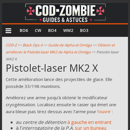
COD
BO6
CW
BO4
WW2
BO3
Zombie
COD-Z
>>
Black Ops 4
>>
Guide de Alpha et Oméga
>>
Obtenir et
améliorer le Pistolet-laser MK2 de Alpha et Oméga
>>
Pistolet-laser
Guides
MK2 X
et
Pistolet-laser MK2 X
astuces
pour
Cette amélioration lance des projectiles de glace. Elle
le
possède 33/198 munitions.
mode
zombie
Améliorez une arme jusqu’à obtenir le modificateur
de
cryogénisation. Localisez ensuite le casier qui émet une
Call
aura bleue puis tirez dessus avec l’arme pour
l’ouvrir
:
of
au
centre de détention
à gauche en entrant
Duty
à l’
interrogatoire de la P.A.
sur un bureau