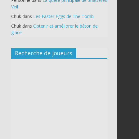
Personne
dans
La quête principale de Shattered
Veil
Chuk
dans
Les Easter Eggs de The Tomb
Chuk
dans
Obtenir et améliorer le bâton de
glace
Recherche de joueurs