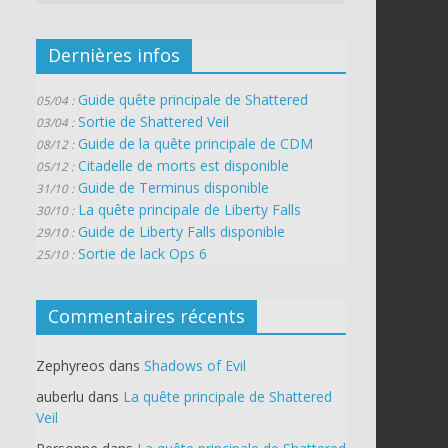
Dernières infos
Guide quête principale de Shattered
05/04 :
Sortie de Shattered Veil
03/04 :
Guide de la quête principale de CDM
08/12 :
Citadelle de morts est disponible
05/12 :
Guide de Terminus disponible
31/10 :
La quête principale de Liberty Falls
30/10 :
Guide de Liberty Falls disponible
29/10 :
Sortie de lack Ops 6
25/10 :
Commentaires récents
Zephyreos
dans
Shadows of Evil
auberlu
dans
La quête principale de Shattered
Veil