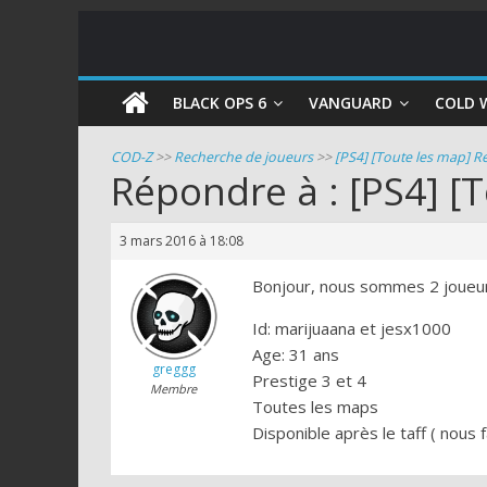
COD
BLACK OPS 6
VANGUARD
COLD 
Zombie
COD-Z
>>
Recherche de joueurs
>>
[PS4] [Toute les map] 
Répondre à : [PS4] [
Guides
et
3 mars 2016 à 18:08
astuces
pour
Bonjour, nous sommes 2 joueur
le
Id: marijuaana et jesx1000
mode
Age: 31 ans
zombie
greggg
Prestige 3 et 4
de
Membre
Toutes les maps
Call
Disponible après le taff ( nous 
of
Duty