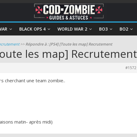
WAR
BLACK OPS 4
WORLD WAR 2
BO3
BO2
Recrutement
>>
Répondre à : [PS4] [Toute les map] Recrutement
Toute les map] Recrutement
#1572
s cherchant une team zombie..
faisons matin- après midi)