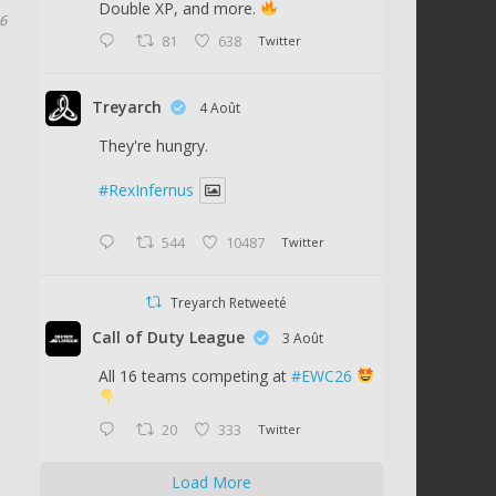
Double XP, and more.
16
81
638
Twitter
Treyarch
4 Août
They're hungry.
#RexInfernus
544
10487
Twitter
Treyarch Retweeté
Call of Duty League
3 Août
All 16 teams competing at
#EWC26
20
333
Twitter
Load More