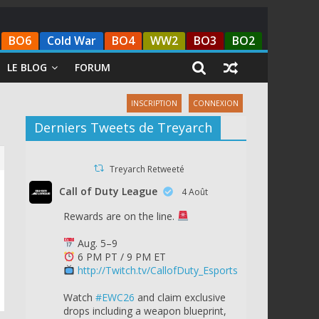
BO6
Cold War
BO4
WW2
BO3
BO2
LE BLOG
FORUM
INSCRIPTION
CONNEXION
Derniers Tweets de Treyarch
Treyarch Retweeté
Call of Duty League
4 Août
Rewards are on the line.
Aug. 5–9
6 PM PT / 9 PM ET
http://Twitch.tv/CallofDuty_Esports
Watch
#EWC26
and claim exclusive
drops including a weapon blueprint,