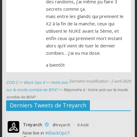
des randoms, j’ai même pu faire 3
secrets comme ça.
mais entre les glands qui prennent le
X2 à la fin de la manche, ceux qui
utilisent le NUKE avant la 5ème, et
enfin ceux qui prennent mort instant
alors qu’il vient de tuer le dernier
zombies….j’ai eu ma dose.
a bientôt
Dernière modification : 2 avril 2020
COD-Z
>>
Black Ops 4
>>
Votre avis
sur le mode zombie de BO4?
>>
Répondre à : Votre avis sur le mode
zombie de BO4?
Derniers Tweets de Treyarch
Treyarch
@treyarch
·
6 Août
Now live in
#BlackOps7
: