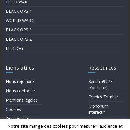
COLD WAR
BLACK OPS 4
WORLD WAR 2
BLACK OPS 3
BLACK OPS 2
LE BLOG
Liens utiles
Ressources
Nous rejoindre
Kenshin9977
(YouTube)
Nous contacter
Comics Zombie
Mentions légales
Kronorium
Cookies
interactif
Qui sommes-
Forum Reddit (en)
nous?
Notre site mange des cookies pour mesurer l'audience et