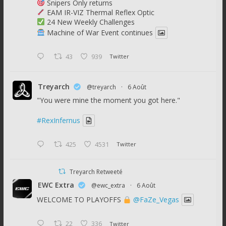
Snipers Only returns
EAM IR-VIZ Thermal Reflex Optic
24 New Weekly Challenges
Machine of War Event continues
43
939
Twitter
Treyarch
@treyarch
·
6 Août
"You were mine the moment you got here."
#RexInfernus
425
4531
Twitter
Treyarch Retweeté
EWC Extra
@ewc_extra
·
6 Août
WELCOME TO PLAYOFFS
@FaZe_Vegas
22
336
Twitter