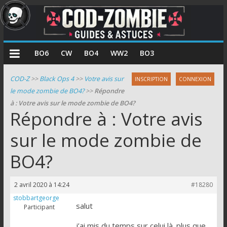
COD
BO6
CW
BO4
WW2
BO3
Zombie
COD-Z
>>
Black Ops 4
>>
Votre avis sur
INSCRIPTION
CONNEXION
le mode zombie de BO4?
>>
Répondre
Guides
à : Votre avis sur le mode zombie de BO4?
et
Répondre à : Votre avis
astuces
pour
sur le mode zombie de
le
BO4?
mode
zombie
de
2 avril 2020 à 14:24
#18280
Call
stobbartgeorge
of
salut
Participant
Duty
j’ai mis du temps sur celui là. plus que