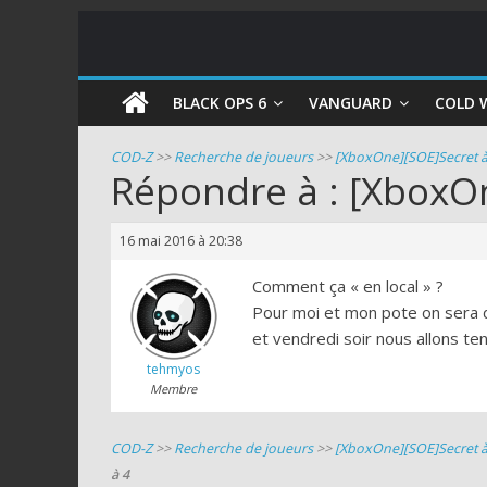
COD
BLACK OPS 6
VANGUARD
COLD 
Zombie
COD-Z
>>
Recherche de joueurs
>>
[XboxOne][SOE]Secret à
Répondre à : [XboxO
Guides
et
16 mai 2016 à 20:38
astuces
pour
Comment ça « en local » ?
le
Pour moi et mon pote on sera d
mode
et vendredi soir nous allons t
zombie
tehmyos
de
Membre
Call
of
COD-Z
>>
Recherche de joueurs
>>
[XboxOne][SOE]Secret à
Duty
à 4