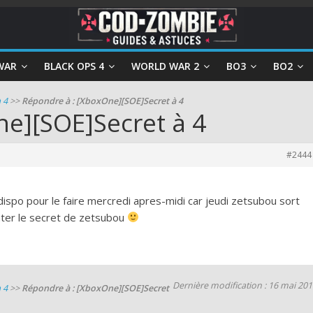
WAR
BLACK OPS 4
WORLD WAR 2
BO3
BO2
 4
>>
Répondre à : [XboxOne][SOE]Secret à 4
ne][SOE]Secret à 4
#2444
ispo pour le faire mercredi apres-midi car jeudi zetsubou sort
enter le secret de zetsubou
Dernière modification : 16 mai 20
 4
>>
Répondre à : [XboxOne][SOE]Secret