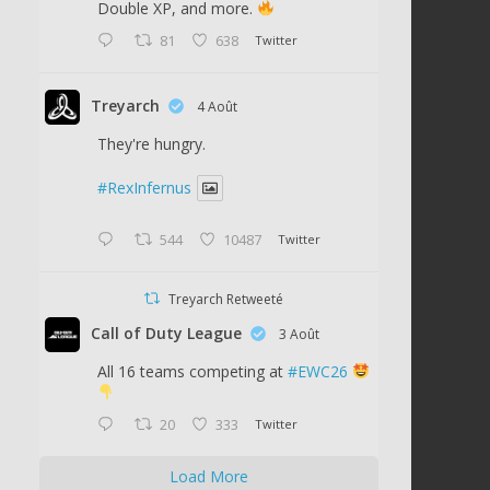
Double XP, and more.
81
638
Twitter
Treyarch
4 Août
They're hungry.
#RexInfernus
544
10487
Twitter
Treyarch Retweeté
Call of Duty League
3 Août
All 16 teams competing at
#EWC26
20
333
Twitter
Load More