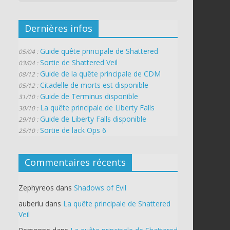
Dernières infos
Guide quête principale de Shattered
05/04 :
Sortie de Shattered Veil
03/04 :
Guide de la quête principale de CDM
08/12 :
Citadelle de morts est disponible
05/12 :
Guide de Terminus disponible
31/10 :
La quête principale de Liberty Falls
30/10 :
Guide de Liberty Falls disponible
29/10 :
Sortie de lack Ops 6
25/10 :
Commentaires récents
Zephyreos
dans
Shadows of Evil
auberlu
dans
La quête principale de Shattered
Veil