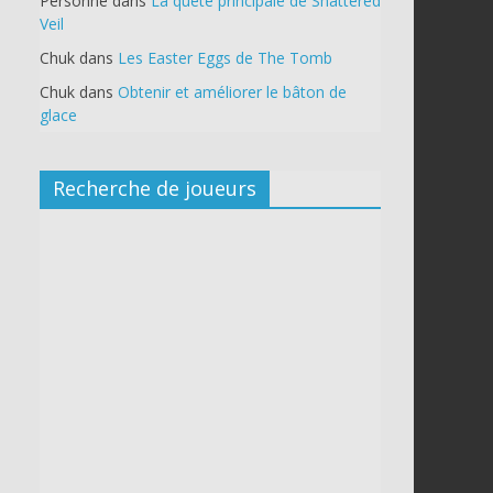
Personne
dans
La quête principale de Shattered
Veil
Chuk
dans
Les Easter Eggs de The Tomb
Chuk
dans
Obtenir et améliorer le bâton de
glace
Recherche de joueurs