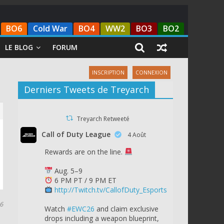
BO6
Cold War
BO4
WW2
BO3
BO2
LE BLOG
FORUM
INSCRIPTION
CONNEXION
Derniers Tweets de Treyarch
Treyarch Retweeté
Call of Duty League
4 Août
Rewards are on the line.
Aug. 5–9
6 PM PT / 9 PM ET
http://Twitch.tv/CallofDuty_Esports
16
Watch
#EWC26
and claim exclusive
drops including a weapon blueprint,