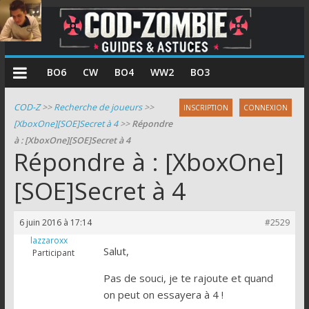
COD
BO6
CW
BO4
WW2
BO3
Zombie
COD-Z
>>
Recherche de joueurs
>>
INSCRIPTION
CONNEXION
[XboxOne][SOE]Secret à 4
>>
Répondre
Guides
à : [XboxOne][SOE]Secret à 4
et
Répondre à : [XboxOne]
astuces
pour
[SOE]Secret à 4
le
mode
6 juin 2016 à 17:14
#2529
zombie
lazzaroxx
de
Salut,
Participant
Call
Pas de souci, je te rajoute et quand
of
on peut on essayera à 4 !
Duty