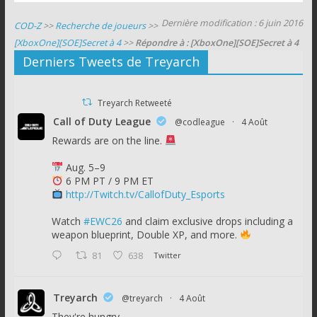
Dernière modification : 6 juin 2016
COD-Z
>>
Recherche de joueurs
>>
[XboxOne][SOE]Secret à 4
>>
Répondre à : [XboxOne][SOE]Secret à 4
Derniers Tweets de Treyarch
Treyarch Retweeté
Call of Duty League
@codleague
·
4 Août
Rewards are on the line.
Aug. 5–9
6 PM PT / 9 PM ET
http://Twitch.tv/CallofDuty_Esports
Watch
#EWC26
and claim exclusive drops including a
weapon blueprint, Double XP, and more.
81
638
Twitter
Treyarch
@treyarch
·
4 Août
They're hungry.