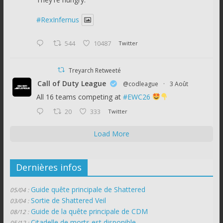
#RexInfernus
544
10487
Twitter
Treyarch Retweeté
Call of Duty League
@codleague
·
3 Août
All 16 teams competing at
#EWC26
20
333
Twitter
Load More
Dernières infos
Guide quête principale de Shattered
05/04 :
Sortie de Shattered Veil
03/04 :
Guide de la quête principale de CDM
08/12 :
Citadelle de morts est disponible
05/12 :