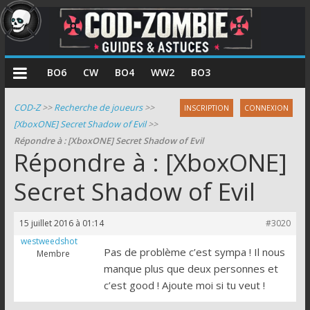
COD
BO6
CW
BO4
WW2
BO3
Zombie
COD-Z
>>
Recherche de joueurs
>>
INSCRIPTION
CONNEXION
[XboxONE] Secret Shadow of Evil
>>
Guides
Répondre à : [XboxONE] Secret Shadow of Evil
et
Répondre à : [XboxONE]
astuces
pour
Secret Shadow of Evil
le
mode
15 juillet 2016 à 01:14
#3020
zombie
westweedshot
de
Pas de problème c’est sympa ! Il nous
Membre
Call
manque plus que deux personnes et
of
c’est good ! Ajoute moi si tu veut !
Duty