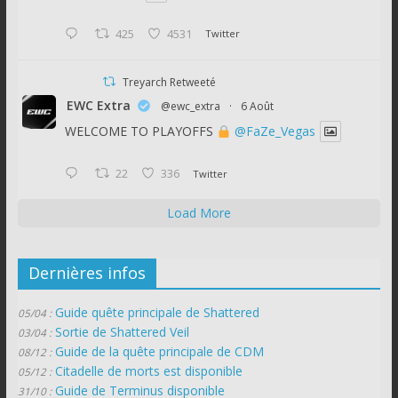
425
4531
Twitter
Treyarch Retweeté
EWC Extra
@ewc_extra
·
6 Août
WELCOME TO PLAYOFFS
@FaZe_Vegas
22
336
Twitter
Load More
Dernières infos
Guide quête principale de Shattered
05/04 :
Sortie de Shattered Veil
03/04 :
Guide de la quête principale de CDM
08/12 :
Citadelle de morts est disponible
05/12 :
Guide de Terminus disponible
31/10 :