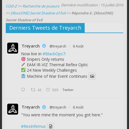
Dernière modification : 15 juillet 2016
COD-Z
>>
Recherche de joueurs
>>
[XboxONE] Secret Shadow of Evil
>>
Répondre à : [XboxONE]
Secret Shadow of Evil
Derniers Tweets de Treyarch
Treyarch
@treyarch
·
6 Août
Now live in
#BlackOps7
:
Snipers Only returns
EAM IR-VIZ Thermal Reflex Optic
24 New Weekly Challenges
Machine of War Event continues
43
939
Twitter
Treyarch
@treyarch
·
6 Août
"You were mine the moment you got here."
#RexInfernus