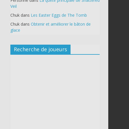
Personne
dans
La quête principale de Shattered
Veil
Chuk
dans
Les Easter Eggs de The Tomb
Chuk
dans
Obtenir et améliorer le bâton de
glace
Recherche de joueurs