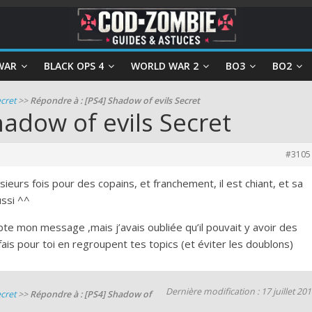
WAR
BLACK OPS 4
WORLD WAR 2
BO3
BO2
cret
>>
Répondre à : [PS4] Shadow of evils Secret
hadow of evils Secret
#3105
plusieurs fois pour des copains, et franchement, il est chiant, et sa
ussi ^^
pte mon message ,mais j’avais oubliée qu’il pouvait y avoir des
 fais pour toi en regroupent tes topics (et éviter les doublons)
Dernière modification : 17 juillet 20
cret
>>
Répondre à : [PS4] Shadow of