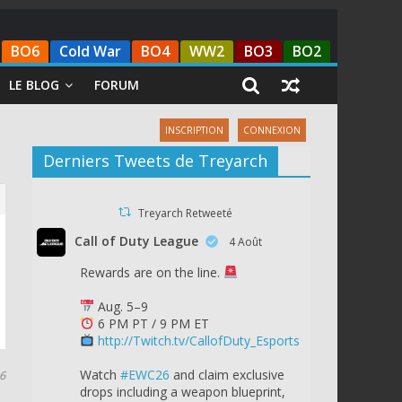
BO6
Cold War
BO4
WW2
BO3
BO2
LE BLOG
FORUM
INSCRIPTION
CONNEXION
Derniers Tweets de Treyarch
Treyarch Retweeté
Call of Duty League
4 Août
Rewards are on the line.
Aug. 5–9
6 PM PT / 9 PM ET
http://Twitch.tv/CallofDuty_Esports
Watch
#EWC26
and claim exclusive
16
drops including a weapon blueprint,