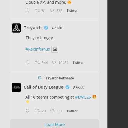
Double XP, and more.
81
638
Twitter
Treyarch
4 Août
They're hungry.
#RexInfernus
544
10487
Twitter
Treyarch Retweeté
Call of Duty League
3 Août
All 16 teams competing at
#EWC26
20
333
Twitter
Load More