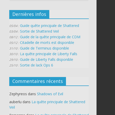
Dernières infos
Guide quête principale de Shattered
05/04 :
Sortie de Shattered Veil
03/04 :
Guide de la quête principale de CDM
08/12 :
Citadelle de morts est disponible
05/12 :
Guide de Terminus disponible
31/10 :
La quête principale de Liberty Falls
30/10 :
Guide de Liberty Falls disponible
29/10 :
Sortie de lack Ops 6
25/10 :
Commentaires récents
Zephyreos
dans
Shadows of Evil
auberlu
dans
La quête principale de Shattered
Veil