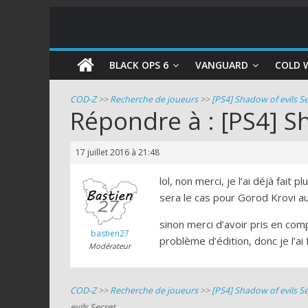
COD
BLACK OPS 6
VANGUARD
COLD 
Zombie
COD-Z
>>
Recherche de joueurs
>>
[PS4] Shadow of evils Se
Répondre à : [PS4] S
Guides
et
17 juillet 2016 à 21:48
astuces
pour
lol, non merci, je l’ai déjà fait 
le
sera le cas pour Gorod Krovi a
mode
sinon merci d’avoir pris en com
zombie
bastien27
problème d’édition, donc je l’ai
de
Modérateur
Call
of
COD-Z
>>
Recherche de joueurs
>>
[PS4] Shadow of evils Se
Duty
evils Secret