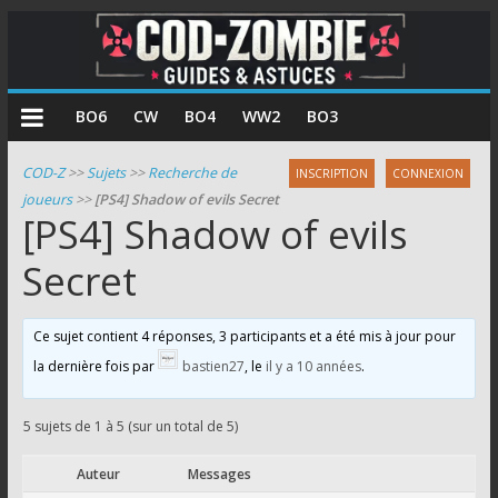
COD
BO6
CW
BO4
WW2
BO3
Zombie
COD-Z
>>
Sujets
>>
Recherche de
INSCRIPTION
CONNEXION
joueurs
>>
[PS4] Shadow of evils Secret
Guides
[PS4] Shadow of evils
et
astuces
Secret
pour
le
Ce sujet contient 4 réponses, 3 participants et a été mis à jour pour
mode
la dernière fois par
bastien27
, le
il y a 10 années
.
zombie
de
Call
5 sujets de 1 à 5 (sur un total de 5)
of
Auteur
Messages
Duty