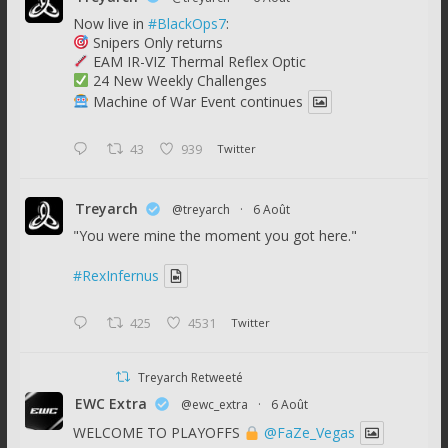
Now live in
#BlackOps7
:
Snipers Only returns
EAM IR-VIZ Thermal Reflex Optic
24 New Weekly Challenges
Machine of War Event continues
43
939
Twitter
Treyarch
@treyarch
·
6 Août
"You were mine the moment you got here."
#RexInfernus
425
4531
Twitter
Treyarch Retweeté
EWC Extra
@ewc_extra
·
6 Août
WELCOME TO PLAYOFFS
@FaZe_Vegas