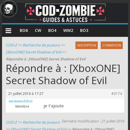
COD
BO6
CW
BO4
WW2
BO3
Zombie
COD-Z
>>
Recherche de joueurs
>>
INSCRIPTION
CONNEXION
[XboxONE] Secret Shadow of Evil
>>
Guides
Répondre à : [XboxONE] Secret Shadow of Evil
et
Répondre à : [XboxONE]
astuces
pour
Secret Shadow of Evil
le
mode
21 juillet 2016 à 17:27
#3174
zombie
westweedshot
de
je t’ajoute
Membre
Call
of
Dernière modification : 21 juillet 2016
COD-Z
>>
Recherche de joueurs
Duty
>>
[XboxONE] Secret Shadow of Evil
>>
Répondre à : [XboxONE]