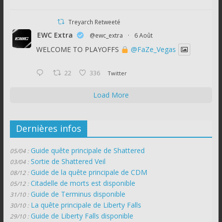
Treyarch Retweeté
EWC Extra
@ewc_extra
·
6 Août
WELCOME TO PLAYOFFS
@FaZe_Vegas
22
336
Twitter
Load More
Dernières infos
Guide quête principale de Shattered
05/04 :
Sortie de Shattered Veil
03/04 :
Guide de la quête principale de CDM
08/12 :
Citadelle de morts est disponible
05/12 :
Guide de Terminus disponible
31/10 :
La quête principale de Liberty Falls
30/10 :
Guide de Liberty Falls disponible
29/10 :