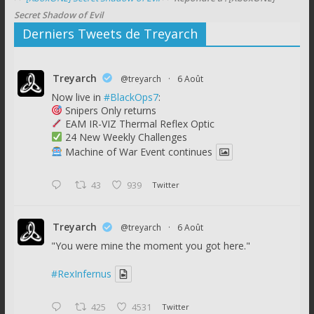
Secret Shadow of Evil
Derniers Tweets de Treyarch
Treyarch
@treyarch
·
6 Août
Now live in
#BlackOps7
:
Snipers Only returns
EAM IR-VIZ Thermal Reflex Optic
24 New Weekly Challenges
Machine of War Event continues
43
939
Twitter
Treyarch
@treyarch
·
6 Août
"You were mine the moment you got here."
#RexInfernus
425
4531
Twitter