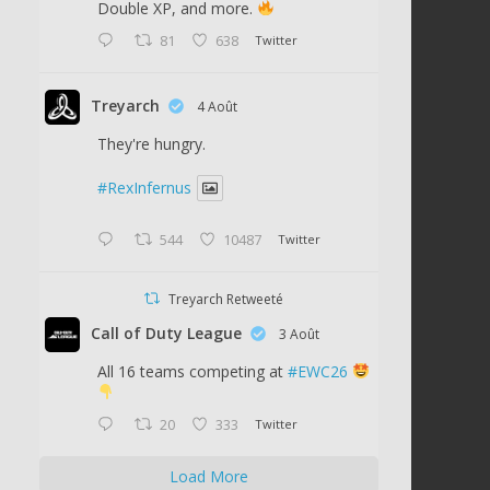
Double XP, and more.
81
638
Twitter
Treyarch
4 Août
They're hungry.
#RexInfernus
544
10487
Twitter
Treyarch Retweeté
Call of Duty League
3 Août
All 16 teams competing at
#EWC26
20
333
Twitter
Load More