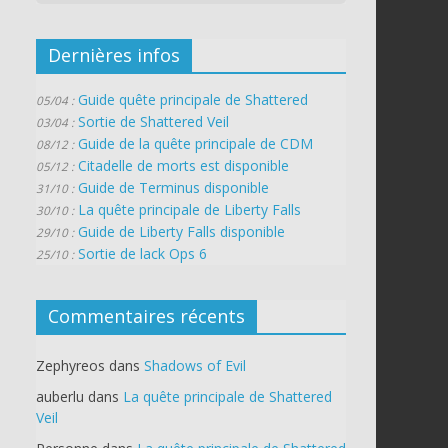
Dernières infos
Guide quête principale de Shattered
05/04 :
Sortie de Shattered Veil
03/04 :
Guide de la quête principale de CDM
08/12 :
Citadelle de morts est disponible
05/12 :
Guide de Terminus disponible
31/10 :
La quête principale de Liberty Falls
30/10 :
Guide de Liberty Falls disponible
29/10 :
Sortie de lack Ops 6
25/10 :
Commentaires récents
Zephyreos
dans
Shadows of Evil
auberlu
dans
La quête principale de Shattered
Veil