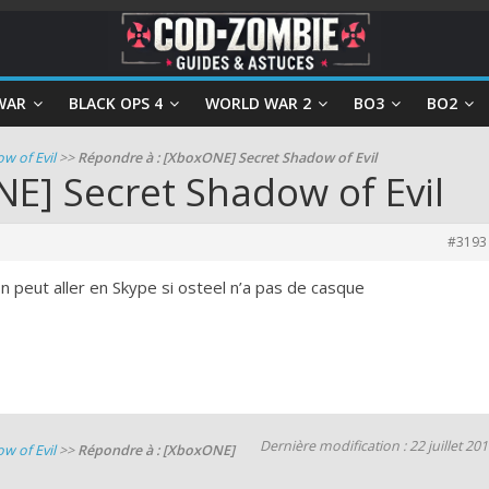
WAR
BLACK OPS 4
WORLD WAR 2
BO3
BO2
w of Evil
>>
Répondre à : [XboxONE] Secret Shadow of Evil
E] Secret Shadow of Evil
#3193
 peut aller en Skype si osteel n’a pas de casque
Dernière modification : 22 juillet 20
w of Evil
>>
Répondre à : [XboxONE]