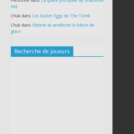
Personne
dans
La quête principale de Shattered
Veil
Chuk
dans
Les Easter Eggs de The Tomb
Chuk
dans
Obtenir et améliorer le bâton de
glace
Recherche de joueurs