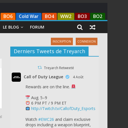
BO6
Cold War
BO4
WW2
BO3
BO2
LE BLOG
FORUM
INSCRIPTION
CONNEXION
Derniers Tweets de Treyarch
Treyarch Retweeté
Call of Duty League
4 Août
Rewards are on the line.
Aug. 5–9
6 PM PT / 9 PM ET
http://Twitch.tv/CallofDuty_Esports
16
Watch
#EWC26
and claim exclusive
drops including a weapon blueprint,