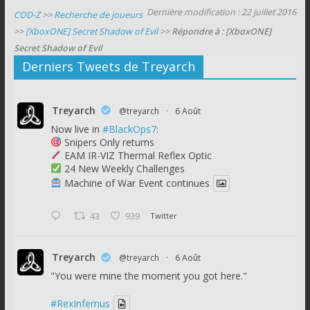
Dernière modification : 22 juillet 2016
COD-Z
>>
Recherche de joueurs
>>
[XboxONE] Secret Shadow of Evil
>>
Répondre à : [XboxONE]
Secret Shadow of Evil
Derniers Tweets de Treyarch
Treyarch
@treyarch
·
6 Août
Now live in
#BlackOps7
:
Snipers Only returns
EAM IR-VIZ Thermal Reflex Optic
24 New Weekly Challenges
Machine of War Event continues
43
939
Twitter
Treyarch
@treyarch
·
6 Août
"You were mine the moment you got here."
#RexInfernus