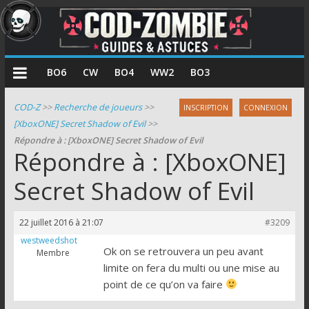
COD
BO6
CW
BO4
WW2
BO3
Zombie
COD-Z
>>
Recherche de joueurs
>>
INSCRIPTION
CONNEXION
[XboxONE] Secret Shadow of Evil
>>
Guides
Répondre à : [XboxONE] Secret Shadow of Evil
et
Répondre à : [XboxONE]
astuces
pour
Secret Shadow of Evil
le
mode
22 juillet 2016 à 21:07
#3209
zombie
westweedshot
de
Ok on se retrouvera un peu avant
Membre
Call
limite on fera du multi ou une mise au
of
point de ce qu’on va faire
Duty