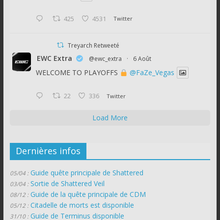
425
4531
Twitter
Treyarch Retweeté
EWC Extra
@ewc_extra
·
6 Août
WELCOME TO PLAYOFFS
@FaZe_Vegas
22
336
Twitter
Load More
Dernières infos
Guide quête principale de Shattered
05/04 :
Sortie de Shattered Veil
03/04 :
Guide de la quête principale de CDM
08/12 :
Citadelle de morts est disponible
05/12 :
Guide de Terminus disponible
31/10 :