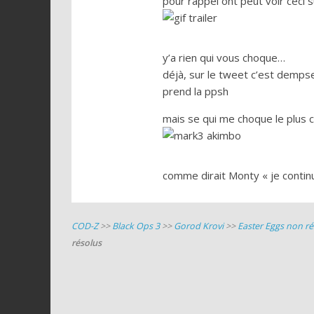
pour rappel ont peut voir ceci sur
y’a rien qui vous choque…
déjà, sur le tweet c’est dempsey
prend la ppsh
mais se qui me choque le plus c
comme dirait Monty « je contin
COD-Z
>>
Black Ops 3
>>
Gorod Krovi
>>
Easter Eggs non ré
résolus