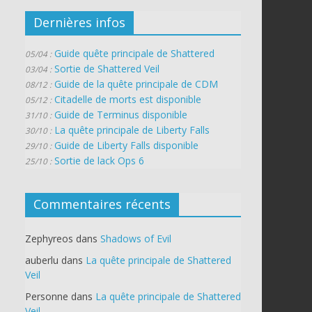
Dernières infos
Guide quête principale de Shattered
05/04 :
Sortie de Shattered Veil
03/04 :
Guide de la quête principale de CDM
08/12 :
Citadelle de morts est disponible
05/12 :
Guide de Terminus disponible
31/10 :
La quête principale de Liberty Falls
30/10 :
Guide de Liberty Falls disponible
29/10 :
Sortie de lack Ops 6
25/10 :
Commentaires récents
Zephyreos
dans
Shadows of Evil
auberlu
dans
La quête principale de Shattered
Veil
Personne
dans
La quête principale de Shattered
Veil