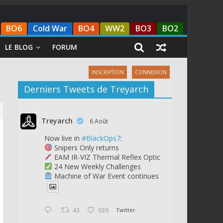
BO6
Cold War
BO4
WW2
BO3
BO2
LE BLOG
FORUM
INSCRIPTION
CONNEXION
Derniers Tweets de Treyarch
Treyarch
6 Août
Now live in
#BlackOps7
:
Snipers Only returns
EAM IR-VIZ Thermal Reflex Optic
24 New Weekly Challenges
Machine of War Event continues
43
939
Twitter