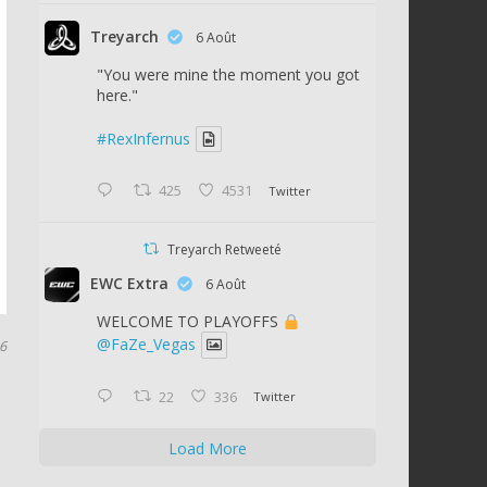
Treyarch
6 Août
"You were mine the moment you got
here."
#RexInfernus
425
4531
Twitter
Treyarch Retweeté
EWC Extra
6 Août
WELCOME TO PLAYOFFS
@FaZe_Vegas
16
22
336
Twitter
Load More