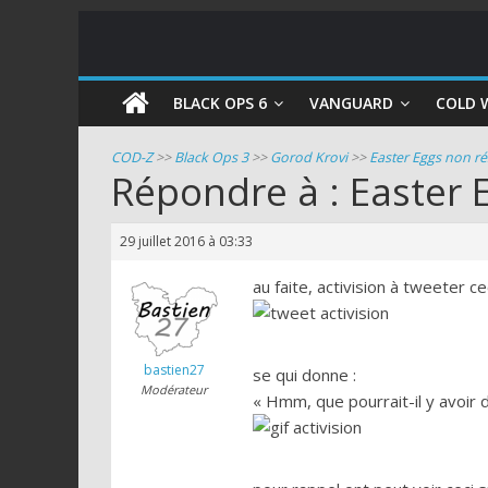
COD
BLACK OPS 6
VANGUARD
COLD 
Zombie
COD-Z
>>
Black Ops 3
>>
Gorod Krovi
>>
Easter Eggs non ré
Répondre à : Easter 
Guides
et
29 juillet 2016 à 03:33
astuces
pour
au faite, activision à tweeter c
le
mode
zombie
bastien27
se qui donne :
de
Modérateur
« Hmm, que pourrait-il y avoir 
Call
of
Duty