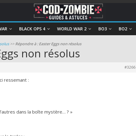
WAR
BLACK OPS 4
WORLD WAR 2
BO3
BO2
solus
>>
Répondre à : Easter Eggs non résolus
Eggs non résolus
#3266
eci ressemant :
d’autres dans la boîte mystère… ? »