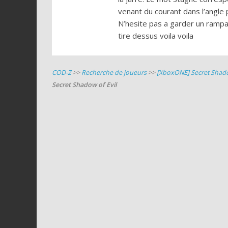
venant du courant dans l’angle p
N’hesite pas a garder un rampa
tire dessus voila voila
COD-Z
>>
Recherche de joueurs
>>
[XboxONE] Secret Shado
Secret Shadow of Evil