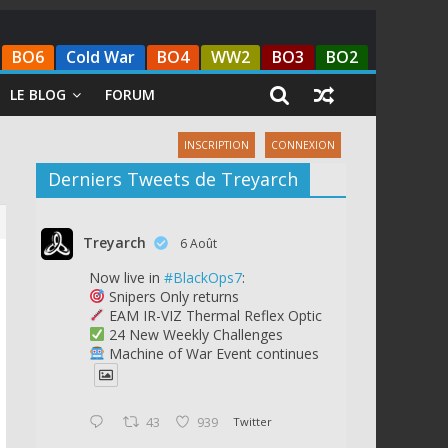
BO6
Cold War
BO4
WW2
BO3
BO2
LE BLOG
FORUM
INSCRIPTION
CONNEXION
Derniers Tweets de Treyarch
Treyarch
6 Août
Now live in
#BlackOps7
:
Snipers Only returns
EAM IR-VIZ Thermal Reflex Optic
24 New Weekly Challenges
Machine of War Event continues
43
939
Twitter