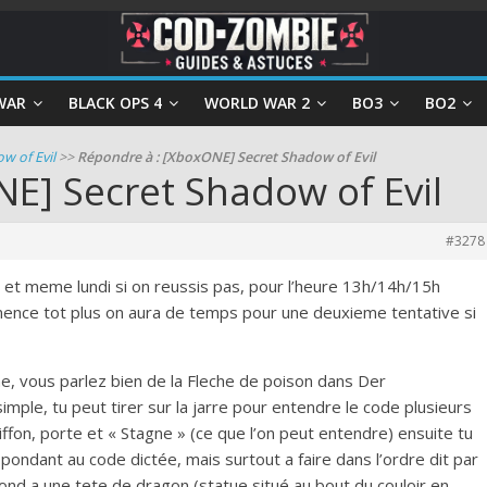
WAR
BLACK OPS 4
WORLD WAR 2
BO3
BO2
w of Evil
>>
Répondre à : [XboxONE] Secret Shadow of Evil
E] Secret Shadow of Evil
#3278
e et meme lundi si on reussis pas, pour l’heure 13h/14h/15h
ence tot plus on aura de temps pour une deuxieme tentative si
e, vous parlez bien de la Fleche de poison dans Der
simple, tu peut tirer sur la jarre pour entendre le code plusieurs
iffon, porte et « Stagne » (ce que l’on peut entendre) ensuite tu
pondant au code dictée, mais surtout a faire dans l’ordre dit par
ond a une tete de dragon (statue situé au bout du couloir en