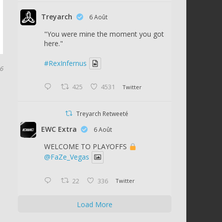
Treyarch
6 Août
"You were mine the moment you got
here."
#RexInfernus
16
425
4531
Twitter
Treyarch Retweeté
EWC Extra
6 Août
WELCOME TO PLAYOFFS
@FaZe_Vegas
22
336
Twitter
Load More