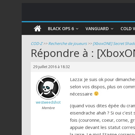
COD
BLACK OPS 6
VANGUARD
COLD 
Zombie
COD-Z
>>
Recherche de joueurs
>>
[XboxONE] Secret Shado
Répondre à : [XboxON
Guides
et
29 juillet 2016 à 18:32
astuces
pour
Lazza: Je suis ok pour dimanch
le
selon vos dispos, plus on comm
mode
nécessaire
zombie
westweedshot
(quand vous dites épée du cran
de
Membre
eisendrache ahah ? Si oui c’est 
Call
fois (couronne, coeur, corne, gr
of
appuie devant les statut corres
Duty
la jarre. Le mot Stagne corresp