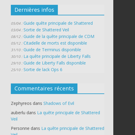
Dernières infos
Guide quête principale de Shattered
05/04 :
Sortie de Shattered Veil
03/04 :
Guide de la quête principale de CDM
08/12 :
Citadelle de morts est disponible
05/12 :
Guide de Terminus disponible
31/10 :
La quête principale de Liberty Falls
30/10 :
Guide de Liberty Falls disponible
29/10 :
Sortie de lack Ops 6
25/10 :
Commentaires récents
Zephyreos
dans
Shadows of Evil
auberlu
dans
La quête principale de Shattered
Veil
Personne
dans
La quête principale de Shattered
Veil