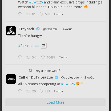
Watch
#EWC26
and claim exclusive drops including a
weapon blueprint, Double XP, and more.
81
638
Twitter
Treyarch
@treyarch
·
4 Août
They're hungry.
#RexInfernus
544
10487
Twitter
Treyarch Retweeté
Call of Duty League
@codleague
·
3 Août
All 16 teams competing at
#EWC26
20
333
Twitter
Load More