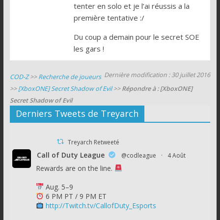
tenter en solo et je l’ai réussis a la
première tentative :/
Du coup a demain pour le secret SOE
les gars !
Dernière modification : 30 juillet 2016
COD-Z
>>
Recherche de joueurs
>>
[XboxONE] Secret Shadow of Evil
>>
Répondre à : [XboxONE]
Secret Shadow of Evil
Derniers Tweets de Treyarch
Treyarch Retweeté
Call of Duty League
@codleague
·
4 Août
Rewards are on the line.
Aug. 5–9
6 PM PT / 9 PM ET
http://Twitch.tv/CallofDuty_Esports