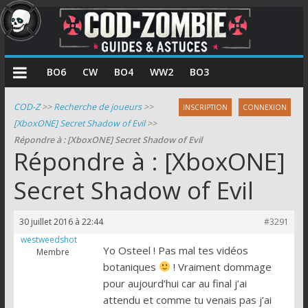
COD
BO6
CW
BO4
WW2
BO3
Zombie
COD-Z
>>
Recherche de joueurs
>>
INSCRIPTION
CONNEXION
[XboxONE] Secret Shadow of Evil
>>
Guides
Répondre à : [XboxONE] Secret Shadow of Evil
et
Répondre à : [XboxONE]
astuces
pour
Secret Shadow of Evil
le
mode
30 juillet 2016 à 22:44
#3291
zombie
westweedshot
de
Yo Osteel ! Pas mal tes vidéos
Membre
Call
botaniques
! Vraiment dommage
of
pour aujourd’hui car au final j’ai
Duty
attendu et comme tu venais pas j’ai