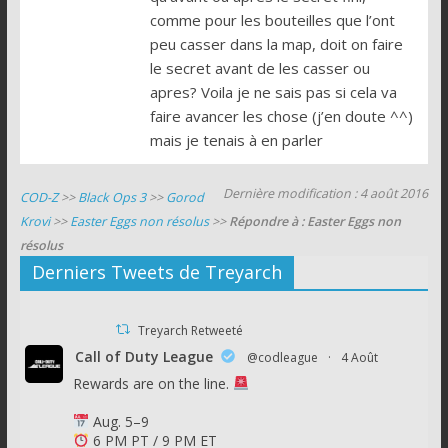
comme pour les bouteilles que l’ont
peu casser dans la map, doit on faire
le secret avant de les casser ou
apres? Voila je ne sais pas si cela va
faire avancer les chose (j’en doute ^^)
mais je tenais à en parler
Dernière modification : 4 août 2016
COD-Z
>>
Black Ops 3
>>
Gorod
Krovi
>>
Easter Eggs non résolus
>>
Répondre à : Easter Eggs non
résolus
Derniers Tweets de Treyarch
Treyarch Retweeté
Call of Duty League
@codleague
·
4 Août
Rewards are on the line.
Aug. 5–9
6 PM PT / 9 PM ET