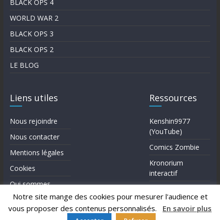
BLACK OPS 4
WORLD WAR 2
BLACK OPS 3
BLACK OPS 2
LE BLOG
Liens utiles
Ressources
Nous rejoindre
Kenshin9977
(YouTube)
Nous contacter
Comics Zombie
Mentions légales
Kronorium
Cookies
interactif
Qui sommes-
Forum Reddit (en)
nous?
Notre site mange des cookies pour mesurer l'audience et
vous proposer des contenus personnalisés.
En savoir plus