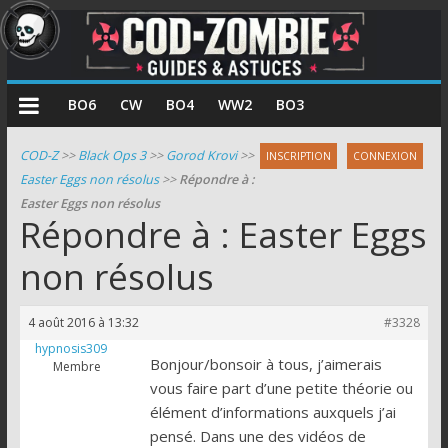
COD
BO6
CW
BO4
WW2
BO3
Zombie
COD-Z
>>
Black Ops 3
>>
Gorod Krovi
>>
INSCRIPTION
CONNEXION
Easter Eggs non résolus
>>
Répondre à :
Guides
Easter Eggs non résolus
et
Répondre à : Easter Eggs
astuces
pour
non résolus
le
mode
4 août 2016 à 13:32
#3328
zombie
hypnosis309
de
Bonjour/bonsoir à tous, j’aimerais
Membre
Call
vous faire part d’une petite théorie ou
of
élément d’informations auxquels j’ai
Duty
pensé. Dans une des vidéos de