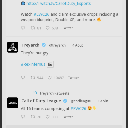
http://Twitch.tv/CallofDuty_Esports
Watch
#EWC26
and claim exclusive drops including a
weapon blueprint, Double XP, and more.
81
638
Twitter
Treyarch
@treyarch
·
4 Août
They're hungry.
#RexInfernus
544
10487
Twitter
Treyarch Retweeté
Call of Duty League
@codleague
·
3 Août
All 16 teams competing at
#EWC26
20
333
Twitter