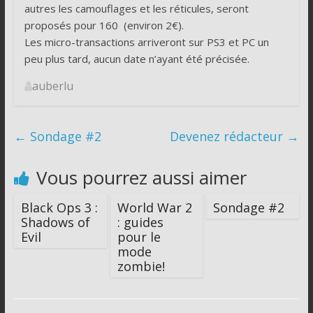
autres les camouflages et les réticules, seront
proposés pour 160
(environ 2€).
Les micro-transactions arriveront sur PS3 et PC un
peu plus tard, aucun date n’ayant été précisée.
auberlu
←
Sondage #2
Devenez rédacteur
→
Vous pourrez aussi aimer
Black Ops 3 :
World War 2
Sondage #2
Shadows of
: guides
Evil
pour le
mode
zombie!