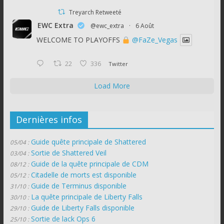
Treyarch Retweeté
EWC Extra
@ewc_extra
·
6 Août
WELCOME TO PLAYOFFS
@FaZe_Vegas
22
336
Twitter
Load More
Dernières infos
Guide quête principale de Shattered
05/04 :
Sortie de Shattered Veil
03/04 :
Guide de la quête principale de CDM
08/12 :
Citadelle de morts est disponible
05/12 :
Guide de Terminus disponible
31/10 :
La quête principale de Liberty Falls
30/10 :
Guide de Liberty Falls disponible
29/10 :
Sortie de lack Ops 6
25/10 :