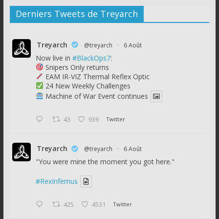
Derniers Tweets de Treyarch
Treyarch
@treyarch
·
6 Août
Now live in
#BlackOps7
:
Snipers Only returns
EAM IR-VIZ Thermal Reflex Optic
24 New Weekly Challenges
Machine of War Event continues
43
939
Twitter
Treyarch
@treyarch
·
6 Août
"You were mine the moment you got here."
#RexInfernus
425
4531
Twitter