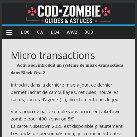
COD
BO6
CW
BO4
WW2
BO3
Zombie
Micro transactions
Guides
et
Activision introduit un système de micro-transactions
astuces
dans Black Ops 2.
pour
Introduit dans la dernière mise à jour, ce dernier
le
permet l’achat de camouflages, réticules, nouvelles
mode
cartes, cartes d’agents(…), directement dans le jeu.
zombie
de
Vous pourrez par exemple vous procurer Nuketown
Call
zombie pour 400
(environ 5€).
of
La carte Nuketown 2025 est disponible gratuitement.
Duty
Les packs de personnalisation, qui contiennent entre