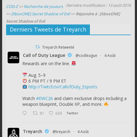
Dernière modification : 13 août 2016
COD-Z
>>
Recherche de joueurs
>>
[XboxONE] Secret Shadow of Evil
>>
Répondre à : [XboxONE]
Secret Shadow of Evil
Derniers Tweets de Treyarch
Treyarch Retweeté
Call of Duty League
@codleague
·
4 Août
Rewards are on the line.
Aug. 5–9
6 PM PT / 9 PM ET
http://Twitch.tv/CallofDuty_Esports
Watch
#EWC26
and claim exclusive drops including a
weapon blueprint, Double XP, and more.
81
638
Twitter
Treyarch
@treyarch
·
4 Août