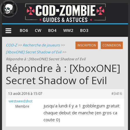
COD
BO6
CW
BO4
WW2
BO3
Zombie
COD-Z
>>
Recherche de joueurs
>>
INSCRIPTION
CONNEXION
[XboxONE] Secret Shadow of Evil
>>
Guides
Répondre à : [XboxONE] Secret Shadow of Evil
et
Répondre à : [XboxONE]
astuces
pour
Secret Shadow of Evil
le
mode
13 août 2016 à 15:07
#3416
zombie
westweedshot
de
jusqu’a lundi il y a 1 gobblegum gratuit
Membre
Call
chaque debut de manche (en gros ca
of
coute 0)
Duty