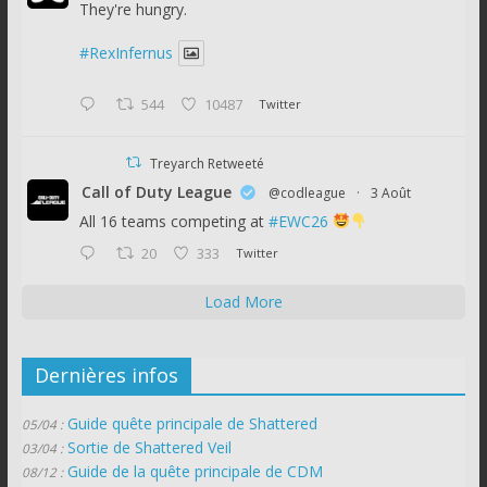
They're hungry.
#RexInfernus
544
10487
Twitter
Treyarch Retweeté
Call of Duty League
@codleague
·
3 Août
All 16 teams competing at
#EWC26
20
333
Twitter
Load More
Dernières infos
Guide quête principale de Shattered
05/04 :
Sortie de Shattered Veil
03/04 :
Guide de la quête principale de CDM
08/12 :