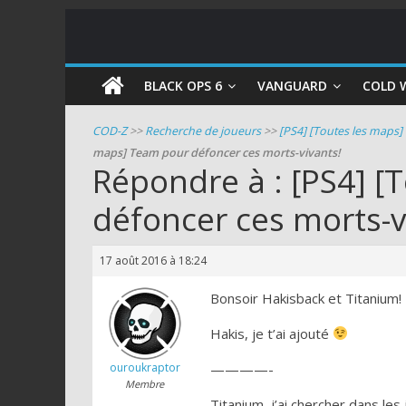
COD
BLACK OPS 6
VANGUARD
COLD 
Zombie
COD-Z
>>
Recherche de joueurs
>>
[PS4] [Toutes les maps]
maps] Team pour défoncer ces morts-vivants!
Guides
Répondre à : [PS4] [
et
défoncer ces morts-v
astuces
pour
le
17 août 2016 à 18:24
mode
zombie
Bonsoir Hakisback et Titanium!
de
Hakis, je t’ai ajouté
Call
of
ouroukraptor
————-
Duty
Membre
Titanium, j’ai chercher dans le