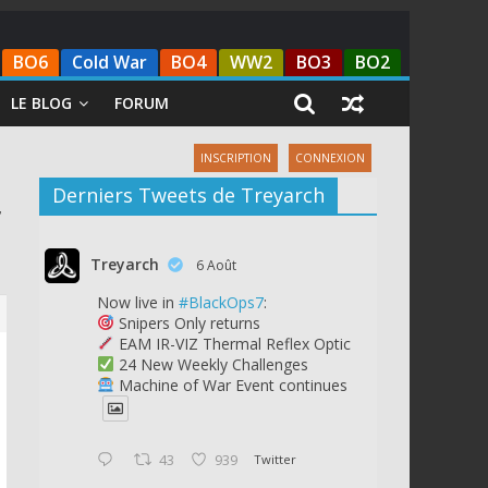
BO6
Cold War
BO4
WW2
BO3
BO2
LE BLOG
FORUM
INSCRIPTION
CONNEXION
Derniers Tweets de Treyarch
r
Treyarch
6 Août
Now live in
#BlackOps7
:
Snipers Only returns
EAM IR-VIZ Thermal Reflex Optic
24 New Weekly Challenges
Machine of War Event continues
43
939
Twitter