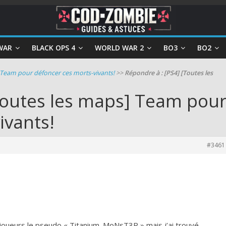
WAR
BLACK OPS 4
WORLD WAR 2
BO3
BO2
 Team pour défoncer ces morts-vivants!
>>
Répondre à : [PS4] [Toutes les
Toutes les maps] Team pou
ivants!
#3461
s joueurs le pseudo « Titanium_MoNsT3R » mais j’ai trouvé