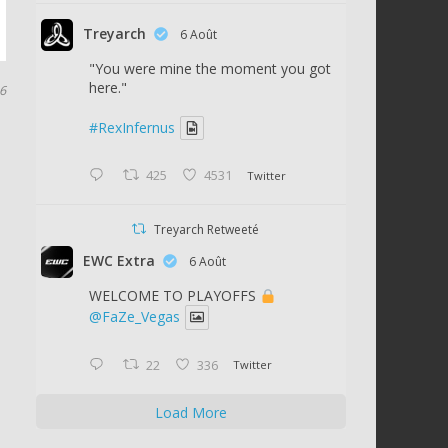
Treyarch
6 Août
"You were mine the moment you got
here."
16
#RexInfernus
425
4531
Twitter
Treyarch Retweeté
EWC Extra
6 Août
WELCOME TO PLAYOFFS
@FaZe_Vegas
22
336
Twitter
Load More