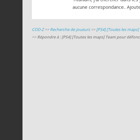
aucune correspondance.. Ajoute
COD-Z
>>
Recherche de joueurs
>>
[PS4] [Toutes les maps]
>>
Répondre à : [PS4] [Toutes les maps] Team pour défonc