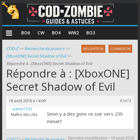
COD
BO6
CW
BO4
WW2
BO3
Zombie
COD-Z
>>
Recherche de joueurs
>>
INSCRIPTION
CONNEXION
[XboxONE] Secret Shadow of Evil
>>
Guides
Répondre à : [XboxONE] Secret Shadow of Evil
et
Répondre à : [XboxONE]
astuces
pour
Secret Shadow of Evil
le
mode
18 août 2016 à 14:09
#3473
zombie
admin7333
de
Sinon y a des gens ce soir vers 23h
Maître des clés
Call
minuit?
of
Duty
Dernière modification : 18 août 2016
COD-Z
>>
Recherche de joueurs