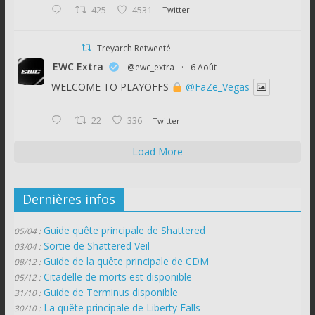
425
4531
Twitter
Treyarch Retweeté
EWC Extra
@ewc_extra
·
6 Août
WELCOME TO PLAYOFFS
@FaZe_Vegas
22
336
Twitter
Load More
Dernières infos
Guide quête principale de Shattered
05/04 :
Sortie de Shattered Veil
03/04 :
Guide de la quête principale de CDM
08/12 :
Citadelle de morts est disponible
05/12 :
Guide de Terminus disponible
31/10 :
La quête principale de Liberty Falls
30/10 :