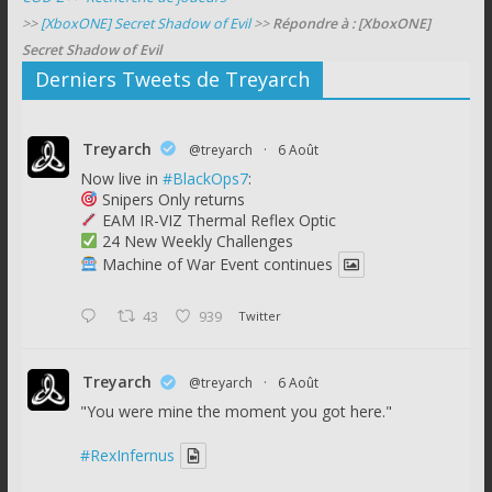
>>
[XboxONE] Secret Shadow of Evil
>>
Répondre à : [XboxONE]
Secret Shadow of Evil
Derniers Tweets de Treyarch
Treyarch
@treyarch
·
6 Août
Now live in
#BlackOps7
:
Snipers Only returns
EAM IR-VIZ Thermal Reflex Optic
24 New Weekly Challenges
Machine of War Event continues
43
939
Twitter
Treyarch
@treyarch
·
6 Août
"You were mine the moment you got here."
#RexInfernus