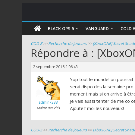
COD
BLACK OPS 6
VANGUARD
COLD 
Zombie
COD-Z
>>
Recherche de joueurs
>>
[XboxONE] Secret Shado
Répondre à : [XboxON
Guides
et
2 septembre 2016 à 06:43
astuces
pour
Yop tout le monde! on pourrait 
le
serai dispo des la semaine pro 
mode
moment mais si on arrive à êtr
zombie
Je vais aussi tenter de me co ce
admin7333
de
Ajoutez moi les nouveaux!
Maître des clés
Call
of
Duty
COD-Z
>>
Recherche de joueurs
>>
[XboxONE] Secret Shado