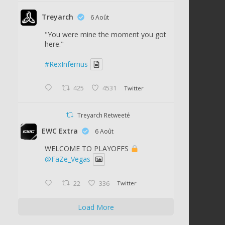
Treyarch
6 Août
"You were mine the moment you got
here."
#RexInfernus
425
4531
Twitter
Treyarch Retweeté
EWC Extra
6 Août
WELCOME TO PLAYOFFS
@FaZe_Vegas
22
336
Twitter
Load More