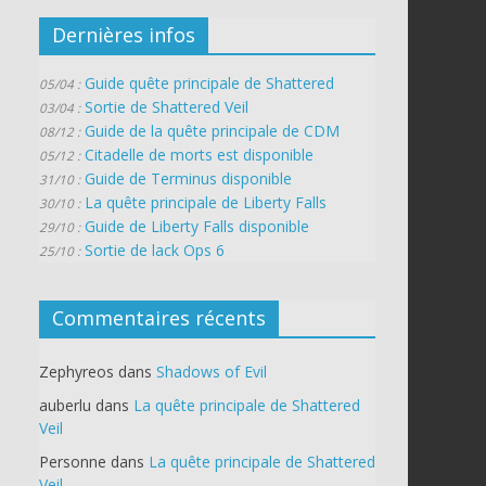
Dernières infos
Guide quête principale de Shattered
05/04 :
Sortie de Shattered Veil
03/04 :
Guide de la quête principale de CDM
08/12 :
Citadelle de morts est disponible
05/12 :
Guide de Terminus disponible
31/10 :
La quête principale de Liberty Falls
30/10 :
Guide de Liberty Falls disponible
29/10 :
Sortie de lack Ops 6
25/10 :
Commentaires récents
Zephyreos
dans
Shadows of Evil
auberlu
dans
La quête principale de Shattered
Veil
Personne
dans
La quête principale de Shattered
Veil