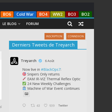
BO6
Cold War
BO4
WW2
BO3
BO2
LE BLOG
FORUM
INSCRIPTION
CONNEXION
Derniers Tweets de Treyarch
Treyarch
6 Août
Now live in
#BlackOps7
:
Snipers Only returns
EAM IR-VIZ Thermal Reflex Optic
24 New Weekly Challenges
Machine of War Event continues
43
939
Twitter
6