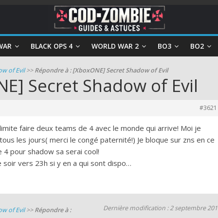
WAR
BLACK OPS 4
WORLD WAR 2
BO3
BO2
w of Evil
>>
Répondre à : [XboxONE] Secret Shadow of Evil
E] Secret Shadow of Evil
#3621
limite faire deux teams de 4 avec le monde qui arrive! Moi je
tous les jours( merci le congé paternité!) Je bloque sur zns en ce
e 4 pour shadow sa serai cool!
 soir vers 23h si y en a qui sont dispo…
Dernière modification : 2 septembre 201
w of Evil
>>
Répondre à :