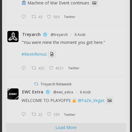
Machine of War Event continues
43
939
Twitter
Treyarch
@treyarch
·
6 Août
"You were mine the moment you got here."
#RexInfernus
425
4531
Twitter
Treyarch Retweeté
EWC Extra
@ewc_extra
·
6 Août
WELCOME TO PLAYOFFS
@FaZe_Vegas
22
336
Twitter
Load More