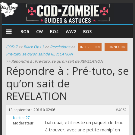
COD
BO6
CW
BO4
WW2
BO3
Zombie
COD-Z
>>
Black Ops 3
>>
Revelations
>>
INSCRIPTION
CONNEXION
Pré-tuto, se qu’on sait de REVELATION
Guides
>>
Répondre à : Pré-tuto, se qu’on sait de REVELATION
et
Répondre à : Pré-tuto, se
astuces
pour
qu’on sait de
le
REVELATION
mode
zombie
de
13 septembre 2016 à 02:06
#4062
Call
bastien27
of
bah ouai, et il reste un paquet de truc
Modérateur
Duty
à trouver, avec une petite manip’ en