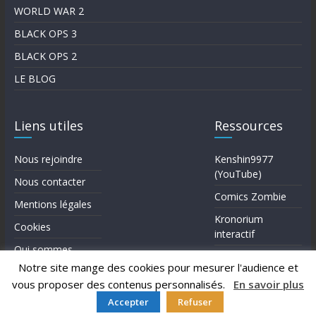
WORLD WAR 2
BLACK OPS 3
BLACK OPS 2
LE BLOG
Liens utiles
Ressources
Nous rejoindre
Kenshin9977
(YouTube)
Nous contacter
Comics Zombie
Mentions légales
Kronorium
Cookies
interactif
Qui sommes-
Forum Reddit (en)
nous?
Notre site mange des cookies pour mesurer l'audience et
vous proposer des contenus personnalisés.
En savoir plus
Accepter
Refuser