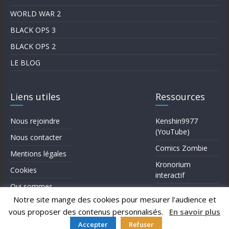
WORLD WAR 2
BLACK OPS 3
BLACK OPS 2
LE BLOG
Liens utiles
Ressources
Nous rejoindre
Kenshin9977
(YouTube)
Nous contacter
Comics Zombie
Mentions légales
Kronorium
Cookies
interactif
Qui sommes-
Forum Reddit (en)
nous?
Notre site mange des cookies pour mesurer l'audience et
vous proposer des contenus personnalisés.
En savoir plus
Accepter
Refuser