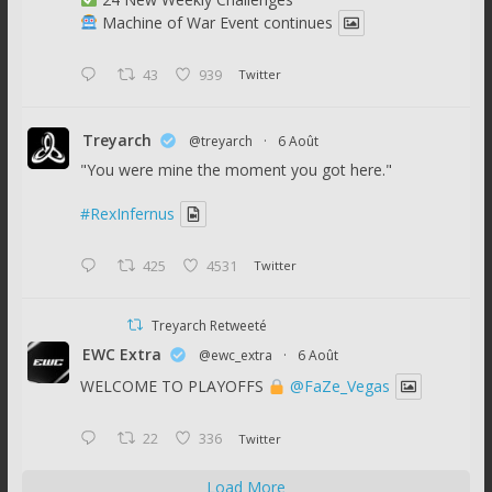
Machine of War Event continues
43
939
Twitter
Treyarch
@treyarch
·
6 Août
"You were mine the moment you got here."
#RexInfernus
425
4531
Twitter
Treyarch Retweeté
EWC Extra
@ewc_extra
·
6 Août
WELCOME TO PLAYOFFS
@FaZe_Vegas
22
336
Twitter
Load More