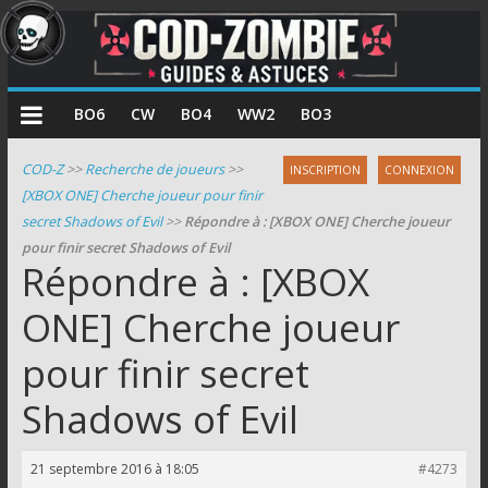
COD
BO6
CW
BO4
WW2
BO3
Zombie
COD-Z
>>
Recherche de joueurs
>>
INSCRIPTION
CONNEXION
[XBOX ONE] Cherche joueur pour finir
Guides
secret Shadows of Evil
>>
Répondre à : [XBOX ONE] Cherche joueur
et
pour finir secret Shadows of Evil
astuces
Répondre à : [XBOX
pour
le
ONE] Cherche joueur
mode
pour finir secret
zombie
de
Shadows of Evil
Call
of
Duty
21 septembre 2016 à 18:05
#4273