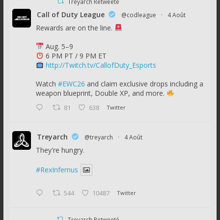
Treyarch Retweeté
Call of Duty League
@codleague
·
4 Août
Rewards are on the line.
Aug. 5–9
6 PM PT / 9 PM ET
http://Twitch.tv/CallofDuty_Esports
Watch
#EWC26
and claim exclusive drops including a
weapon blueprint, Double XP, and more.
81
638
Twitter
Treyarch
@treyarch
·
4 Août
They're hungry.
#RexInfernus
544
10487
Twitter
Treyarch Retweeté