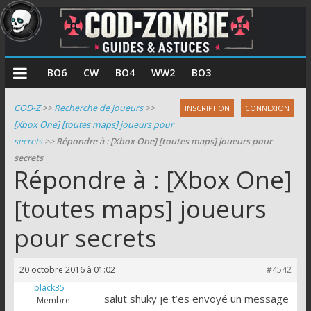
COD
BO6
CW
BO4
WW2
BO3
Zombie
COD-Z
>>
Recherche de joueurs
>>
INSCRIPTION
CONNEXION
[Xbox One] [toutes maps] joueurs pour
Guides
secrets
>>
Répondre à : [Xbox One] [toutes maps] joueurs pour
et
secrets
astuces
Répondre à : [Xbox One]
pour
le
[toutes maps] joueurs
mode
pour secrets
zombie
de
Call
20 octobre 2016 à 01:02
#4542
of
black35
Duty
salut shuky je t’es envoyé un message
Membre