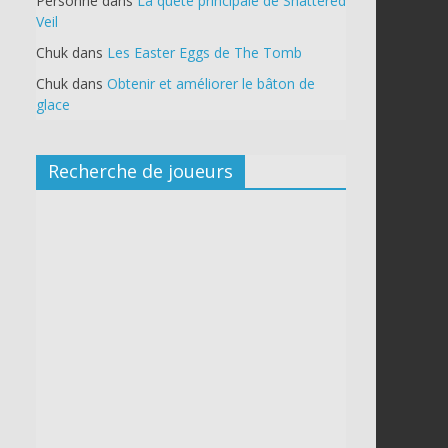
Personne
dans
La quête principale de Shattered
Veil
Chuk
dans
Les Easter Eggs de The Tomb
Chuk
dans
Obtenir et améliorer le bâton de
glace
Recherche de joueurs