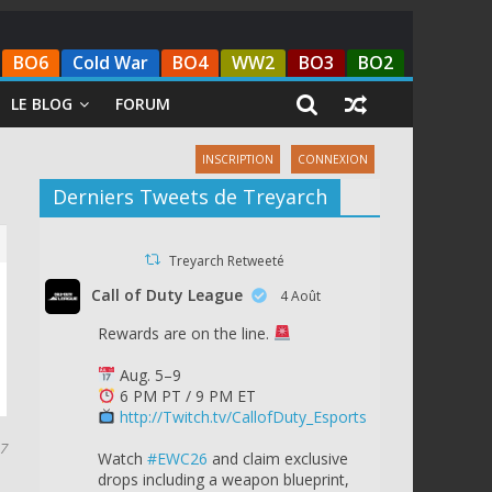
BO6
Cold War
BO4
WW2
BO3
BO2
LE BLOG
FORUM
INSCRIPTION
CONNEXION
Derniers Tweets de Treyarch
Treyarch Retweeté
Call of Duty League
4 Août
Rewards are on the line.
Aug. 5–9
6 PM PT / 9 PM ET
http://Twitch.tv/CallofDuty_Esports
17
Watch
#EWC26
and claim exclusive
drops including a weapon blueprint,