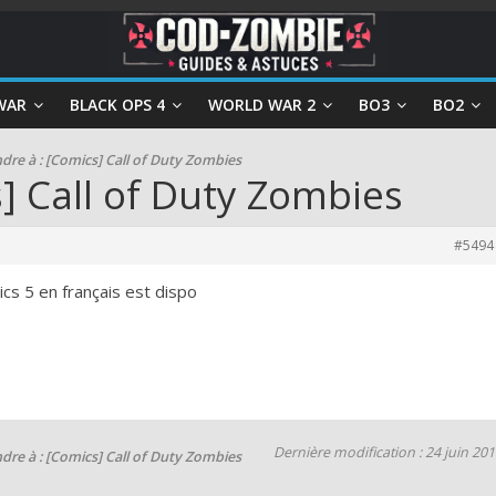
WAR
BLACK OPS 4
WORLD WAR 2
BO3
BO2
re à : [Comics] Call of Duty Zombies
] Call of Duty Zombies
#5494
ics 5 en français est dispo
Dernière modification : 24 juin 20
re à : [Comics] Call of Duty Zombies