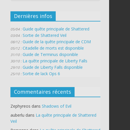
Dernières infos
Guide quête principale de Shattered
05/04 :
Sortie de Shattered Veil
03/04 :
Guide de la quête principale de CDM
08/12 :
Citadelle de morts est disponible
05/12 :
Guide de Terminus disponible
31/10 :
La quête principale de Liberty Falls
30/10 :
Guide de Liberty Falls disponible
29/10 :
Sortie de lack Ops 6
25/10 :
Commentaires récents
Zephyreos
dans
Shadows of Evil
auberlu
dans
La quête principale de Shattered
Veil