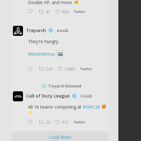
Double XP, and more.
81
638
Twitter
Treyarch
4 Août
They're hungry.
#RexInfernus
544
10487
Twitter
Treyarch Retweeté
Call of Duty League
3 Août
All 16 teams competing at
#EWC26
20
333
Twitter
Load More