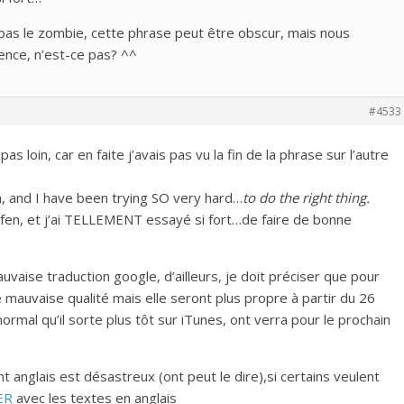
pas le zombie, cette phrase peut être obscur, mais nous
rence, n’est-ce pas? ^^
#4533
s loin, car en faite j’avais pas vu la fin de la phrase sur l’autre
 and I have been trying SO very hard…
to do the right thing.
en, et j’ai TELLEMENT essayé si fort…de faire de bonne
vaise traduction google, d’ailleurs, je doit préciser que pour
mauvaise qualité mais elle seront plus propre à partir du 26
 normal qu’il sorte plus tôt sur iTunes, ont verra pour le prochain
nt anglais est désastreux (ont peut le dire),si certains veulent
ER
avec les textes en anglais