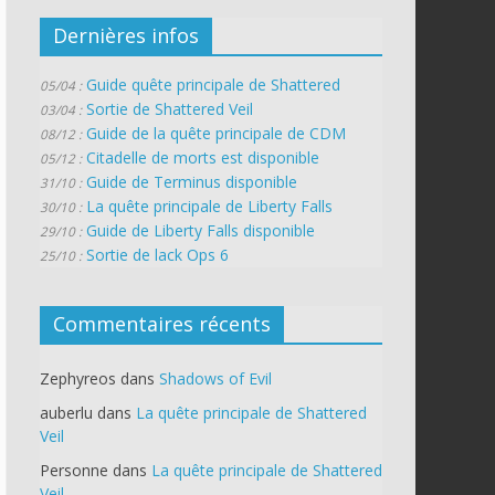
Dernières infos
Guide quête principale de Shattered
05/04 :
Sortie de Shattered Veil
03/04 :
Guide de la quête principale de CDM
08/12 :
Citadelle de morts est disponible
05/12 :
Guide de Terminus disponible
31/10 :
La quête principale de Liberty Falls
30/10 :
Guide de Liberty Falls disponible
29/10 :
Sortie de lack Ops 6
25/10 :
Commentaires récents
Zephyreos
dans
Shadows of Evil
auberlu
dans
La quête principale de Shattered
Veil
Personne
dans
La quête principale de Shattered
Veil