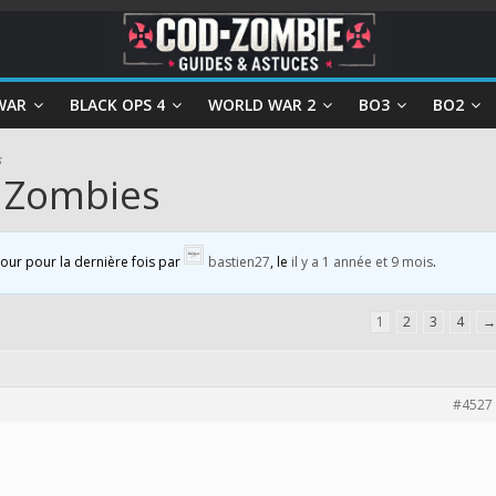
WAR
BLACK OPS 4
WORLD WAR 2
BO3
BO2
s
y Zombies
 jour pour la dernière fois par
bastien27
, le
il y a 1 année et 9 mois
.
1
2
3
4
→
#4527