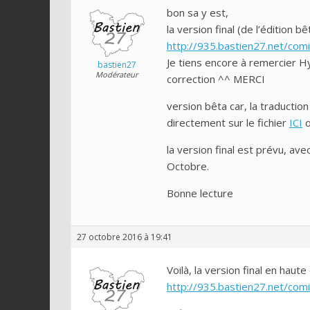
bon sa y est,
la version final (de l’édition bê
http://935.bastien27.net/com
Je tiens encore à remercier Hy
bastien27
Modérateur
correction ^^ MERCI
version bêta car, la traducti
directement sur le fichier
ICI
o
la version final est prévu, ave
Octobre.
Bonne lecture
27 octobre 2016 à 19:41
Voilà, la version final en haut
http://935.bastien27.net/com