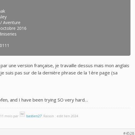
hak
sley
 / Aventure
6 octobre 2016
iniseries
00111
par une version française, je travaille dessus mais mon anglais
 je suis pas sur de la dernière phrase de la 1ère page (sa
en, and I have been trying SO very hard…
t 11 mois par
bastien27
. Raison : edit lien 2024
#4528