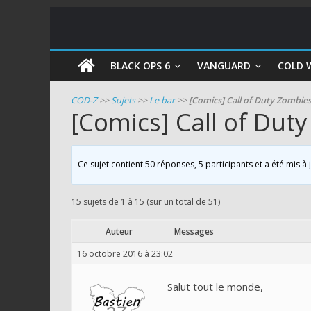
COD
BLACK OPS 6
VANGUARD
COLD 
Zombie
COD-Z
>>
Sujets
>>
Le bar
>>
[Comics] Call of Duty Zombie
[Comics] Call of Dut
Guides
et
astuces
Ce sujet contient 50 réponses, 5 participants et a été mis à
pour
le
15 sujets de 1 à 15 (sur un total de 51)
mode
zombie
Auteur
Messages
de
16 octobre 2016 à 23:02
Call
of
Salut tout le monde,
Duty