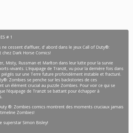
ES # 1
e cessent d’affluer, d’ abord dans le jeux Call of Duty®:
t chez Dark Horse Comics!
er, Misty, Russman et Marlton dans leur lutte pour la survie
rts-vivants. L’équipage de Tranzit, vu pour la dernière fois dans
nt piégés sur une Terre future profondément instable et fracturé.
uty®: Zombies se penche sur les backstories de ces
t un élément crucial au puzzle Zombies. Pour voir ce qui se
que l’équipage de Tranzit se battant pour échapper à
s.
f Duty ®: Zombies comics montrent des moments cruciaux jamais
 timeline Zombies!
te superstar Simon Bisley!