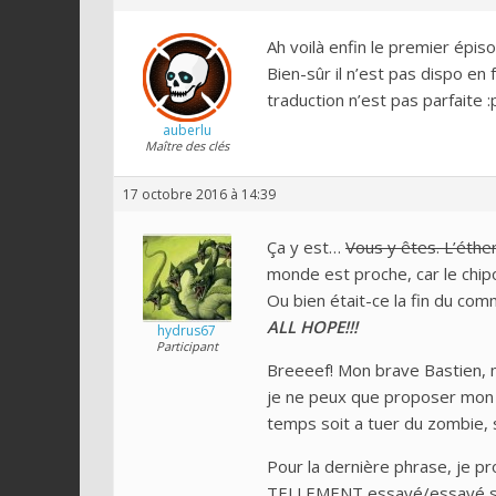
Ah voilà enfin le premier épis
Bien-sûr il n’est pas dispo en 
traduction n’est pas parfaite :
auberlu
Maître des clés
17 octobre 2016 à 14:39
Ça y est…
Vous y êtes. L’éthe
monde est proche, car le chip
Ou bien était-ce la fin du c
ALL HOPE!!!
hydrus67
Participant
Breeeef! Mon brave Bastien, m
je ne peux que proposer mon a
temps soit a tuer du zombie, s
Pour la dernière phrase, je pr
TELLEMENT essayé/essayé si