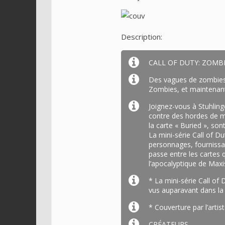
Description:
CALL OF DUTY: ZOMBI
Des vagues de zombies n
Zombies, et maintenan
Joignez-vous à Stuhling
contre des hordes de mo
la carte « Buried », so
La mini-série Call of D
personnages, fournissan
passe entre les cartes 
l’apocalyptique de Maxi
* La mini-série Call o
vus auparavant dans la
* Couverture par l’artis
CRÉATEURS