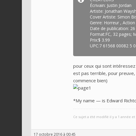
Écrivain: Justin Jordan
Artiste: Jonathan Ways
Cover Artiste: Simon Bi
Genre: Horreur , Action
Date de publication: 2
Format:FC, 32 pages; M
Prix:$ 3.99
UPC:7 61568 00082 5 
pour ceux qui sont intéressez 
est pas terrible, pour preuve,
commence bien)
*My name — is Edward Richtof
Ce sujet a été modifié il y a 1 année e
17 octobre 2016 à 00:45