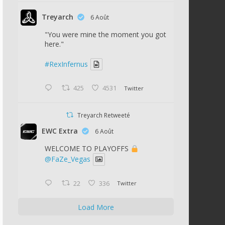
Treyarch
6 Août
"You were mine the moment you got
here."
#RexInfernus
425
4531
Twitter
Treyarch Retweeté
EWC Extra
6 Août
WELCOME TO PLAYOFFS
@FaZe_Vegas
22
336
Twitter
Load More