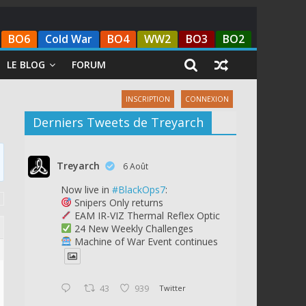
BO6
Cold War
BO4
WW2
BO3
BO2
LE BLOG
FORUM
INSCRIPTION
CONNEXION
Derniers Tweets de Treyarch
Treyarch
6 Août
Now live in
#BlackOps7
:
Snipers Only returns
EAM IR-VIZ Thermal Reflex Optic
24 New Weekly Challenges
Machine of War Event continues
43
939
Twitter