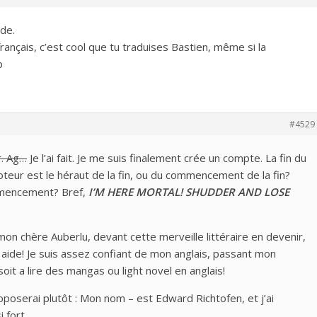
ode.
français, c’est cool que tu traduises Bastien, même si la
p
#4529
r. Ag…
Je l’ai fait. Je me suis finalement crée un compte. La fin du
oteur est le héraut de la fin, ou du commencement de la fin?
ommencement? Bref,
I’M HERE MORTAL! SHUDDER AND LOSE
on chère Auberlu, devant cette merveille littéraire en devenir,
ide! Je suis assez confiant de mon anglais, passant mon
oit a lire des mangas ou light novel en anglais!
oposerai plutôt : Mon nom – est Edward Richtofen, et j’ai
 fort…