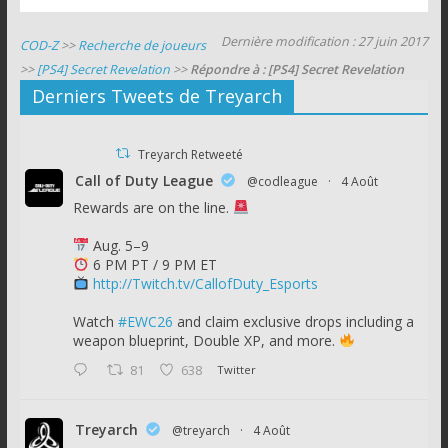
Dernière modification : 27 juin 2017
COD-Z
>>
Recherche de joueurs
>>
[PS4] Secret Revelation
>>
Répondre à : [PS4] Secret Revelation
Derniers Tweets de Treyarch
Treyarch Retweeté
Call of Duty League
@codleague
·
4 Août
Rewards are on the line.
Aug. 5–9
6 PM PT / 9 PM ET
http://Twitch.tv/CallofDuty_Esports
Watch
#EWC26
and claim exclusive drops including a
weapon blueprint, Double XP, and more.
81
638
Twitter
Treyarch
@treyarch
·
4 Août