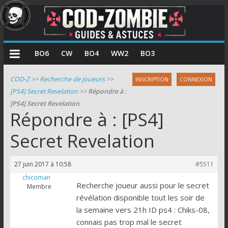
COD
BO6
CW
BO4
WW2
BO3
Zombie
COD-Z
>>
Recherche de joueurs
>>
INSCRIPTION
CONNEXION
[PS4] Secret Revelation
>>
Répondre à :
Guides
[PS4] Secret Revelation
et
Répondre à : [PS4]
astuces
pour
Secret Revelation
le
mode
27 juin 2017 à 10:58
#5511
zombie
chicoman
de
Recherche joueur aussi pour le secret
Membre
Call
révélation disponible tout les soir de
of
la semaine vers 21h ID ps4 : Chiks-08,
Duty
connais pas trop mal le secret