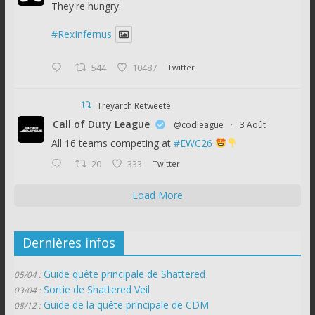
They're hungry.
#RexInfernus
544
10487
Twitter
Treyarch Retweeté
Call of Duty League
@codleague
·
3 Août
All 16 teams competing at
#EWC26
20
333
Twitter
Load More
Dernières infos
Guide quête principale de Shattered
05/04 :
Sortie de Shattered Veil
03/04 :
Guide de la quête principale de CDM
08/12 :