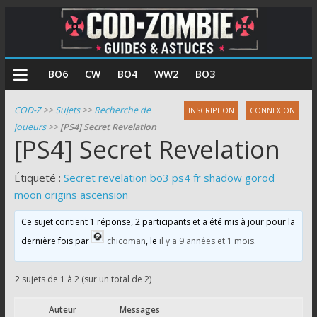
COD
BO6
CW
BO4
WW2
BO3
Zombie
COD-Z
>>
Sujets
>>
Recherche de
INSCRIPTION
CONNEXION
joueurs
>>
[PS4] Secret Revelation
Guides
[PS4] Secret Revelation
et
astuces
Étiqueté :
Secret revelation bo3 ps4 fr shadow gorod
pour
moon origins ascension
le
mode
Ce sujet contient 1 réponse, 2 participants et a été mis à jour pour la
zombie
dernière fois par
chicoman
, le
il y a 9 années et 1 mois
.
de
Call
2 sujets de 1 à 2 (sur un total de 2)
of
Duty
Auteur
Messages