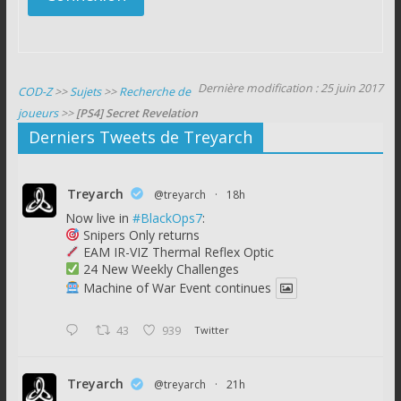
Dernière modification : 25 juin 2017
COD-Z
>>
Sujets
>>
Recherche de
joueurs
>>
[PS4] Secret Revelation
Derniers Tweets de Treyarch
Treyarch
@treyarch
·
18h
Now live in
#BlackOps7
:
Snipers Only returns
EAM IR-VIZ Thermal Reflex Optic
24 New Weekly Challenges
Machine of War Event continues
43
939
Twitter
Treyarch
@treyarch
·
21h