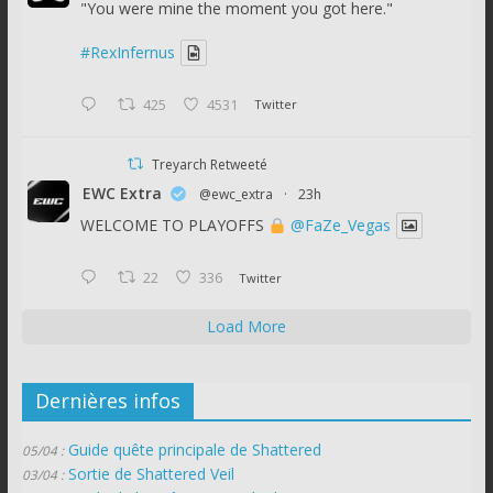
"You were mine the moment you got here."
#RexInfernus
425
4531
Twitter
Treyarch Retweeté
EWC Extra
@ewc_extra
·
23h
WELCOME TO PLAYOFFS
@FaZe_Vegas
22
336
Twitter
Load More
Dernières infos
Guide quête principale de Shattered
05/04 :
Sortie de Shattered Veil
03/04 :