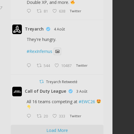
Double XP, and more.
7
81
638
Twitter
Treyarch
4 Août
They're hungry.
#RexInfernus
544
10487
Twitter
Treyarch Retweeté
Call of Duty League
3 Août
All 16 teams competing at
#EWC26
20
333
Twitter
Load More