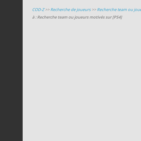
COD-Z
>>
Recherche de joueurs
>>
Recherche team ou joue
à : Recherche team ou joueurs motivés sur [PS4]