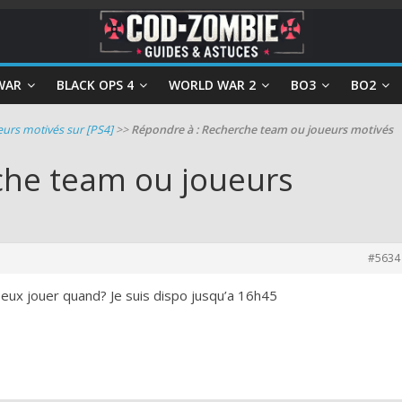
WAR
BLACK OPS 4
WORLD WAR 2
BO3
BO2
urs motivés sur [PS4]
>>
Répondre à : Recherche team ou joueurs motivés
che team ou joueurs
#5634
eux jouer quand? Je suis dispo jusqu’a 16h45