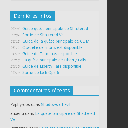
Dernières infos
Guide quête principale de Shattered
05/04 :
Sortie de Shattered Veil
03/04 :
Guide de la quête principale de CDM
08/12 :
Citadelle de morts est disponible
05/12 :
Guide de Terminus disponible
31/10 :
La quête principale de Liberty Falls
30/10 :
Guide de Liberty Falls disponible
29/10 :
Sortie de lack Ops 6
25/10 :
Commentaires récents
Zephyreos
dans
Shadows of Evil
auberlu
dans
La quête principale de Shattered
Veil