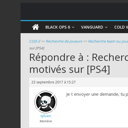
COD
BLACK OPS 6
VANGUARD
COLD 
Zombie
COD-Z
>>
Recherche de joueurs
>>
Recherche team ou joue
sur [PS4]
Guides
Répondre à : Recher
et
motivés sur [PS4]
astuces
pour
le
23 septembre 2017 à 15:27
mode
zombie
Je t envoyer une demande, tu p
de
Call
of
sylvain
Duty
Membre