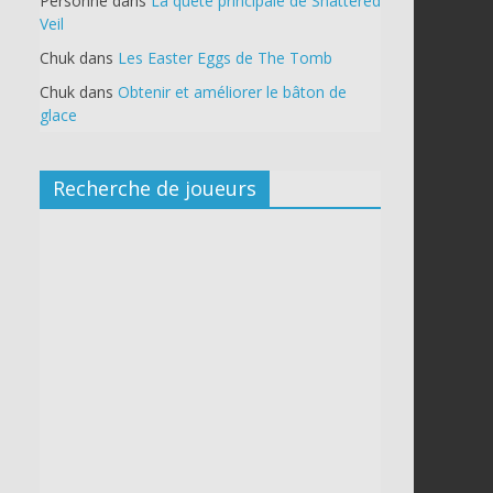
Personne
dans
La quête principale de Shattered
Veil
Chuk
dans
Les Easter Eggs de The Tomb
Chuk
dans
Obtenir et améliorer le bâton de
glace
Recherche de joueurs