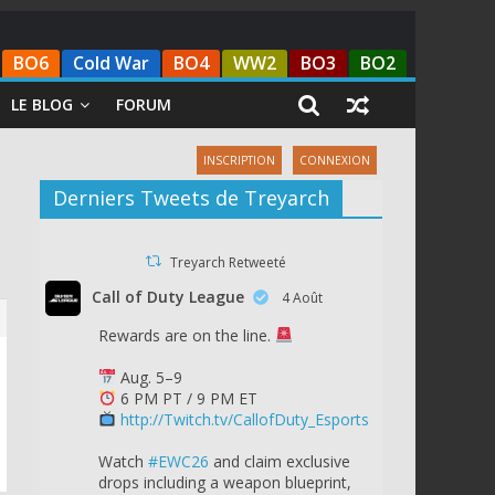
BO6
Cold War
BO4
WW2
BO3
BO2
LE BLOG
FORUM
INSCRIPTION
CONNEXION
Derniers Tweets de Treyarch
Treyarch Retweeté
Call of Duty League
4 Août
Rewards are on the line.
Aug. 5–9
6 PM PT / 9 PM ET
http://Twitch.tv/CallofDuty_Esports
Watch
#EWC26
and claim exclusive
drops including a weapon blueprint,