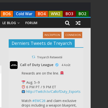
BO6
Cold War
BO4
WW2
BO3
BO2
LE BLOG
FORUM
INSCRIPTION
CONNEXION
Derniers Tweets de Treyarch
Treyarch Retweeté
Call of Duty League
4 Août
Rewards are on the line.
Aug. 5–9
6 PM PT / 9 PM ET
http://Twitch.tv/CallofDuty_Esports
Watch
#EWC26
and claim exclusive
drops including a weapon blueprint,