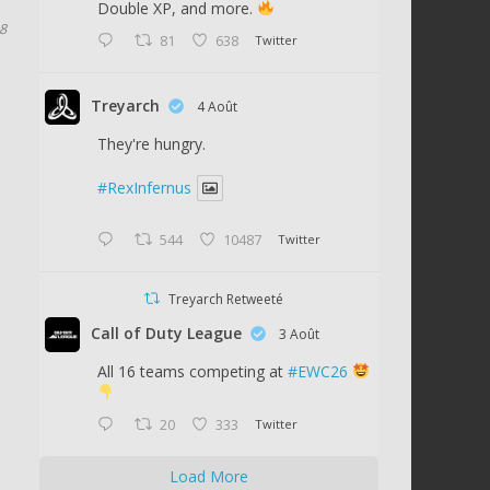
Double XP, and more.
8
81
638
Twitter
Treyarch
4 Août
They're hungry.
#RexInfernus
544
10487
Twitter
Treyarch Retweeté
Call of Duty League
3 Août
All 16 teams competing at
#EWC26
20
333
Twitter
Load More