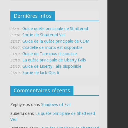
Dernières infos
Guide quête principale de Shattered
05/04 :
Sortie de Shattered Veil
03/04 :
Guide de la quête principale de CDM
08/12 :
Citadelle de morts est disponible
05/12 :
Guide de Terminus disponible
31/10 :
La quête principale de Liberty Falls
30/10 :
Guide de Liberty Falls disponible
29/10 :
Sortie de lack Ops 6
25/10 :
Commentaires récents
Zephyreos
dans
Shadows of Evil
auberlu
dans
La quête principale de Shattered
Veil