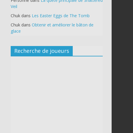
Personne
dans
La quête principale de Shattered
Veil
Chuk
dans
Les Easter Eggs de The Tomb
Chuk
dans
Obtenir et améliorer le bâton de
glace
Recherche de joueurs