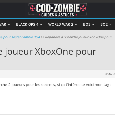
WAR
BLACK OPS 4
WORLD WAR 2
BO3
BO2
e pour secret Zombie BO4
>>
Répondre à : Cherche joueur XboxOne pour
e joueur XboxOne pour
#9070
erche 2 joueurs pour les secrets, si ça t’intéresse voici mon tag :