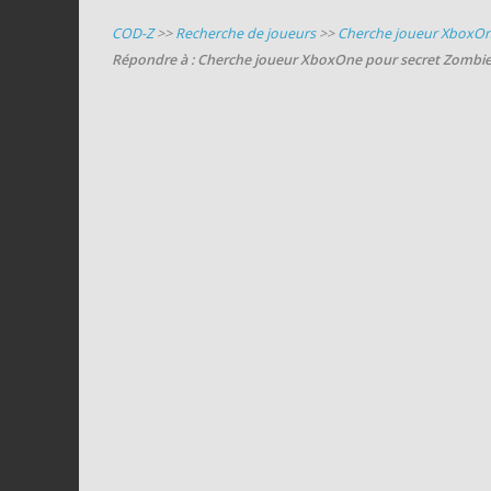
COD-Z
>>
Recherche de joueurs
>>
Cherche joueur XboxOn
Répondre à : Cherche joueur XboxOne pour secret Zombi