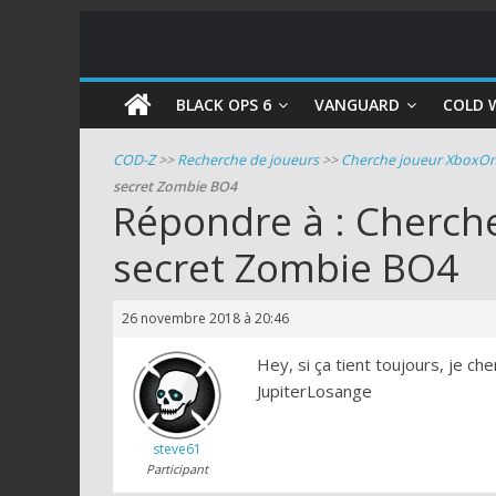
COD
BLACK OPS 6
VANGUARD
COLD 
Zombie
COD-Z
>>
Recherche de joueurs
>>
Cherche joueur XboxOn
secret Zombie BO4
Guides
Répondre à : Cherch
et
secret Zombie BO4
astuces
pour
le
26 novembre 2018 à 20:46
mode
zombie
Hey, si ça tient toujours, je ch
de
JupiterLosange
Call
of
steve61
Duty
Participant