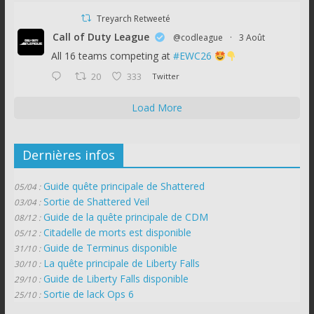
Treyarch Retweeté
Call of Duty League
@codleague
·
3 Août
All 16 teams competing at
#EWC26
20
333
Twitter
Load More
Dernières infos
Guide quête principale de Shattered
05/04 :
Sortie de Shattered Veil
03/04 :
Guide de la quête principale de CDM
08/12 :
Citadelle de morts est disponible
05/12 :
Guide de Terminus disponible
31/10 :
La quête principale de Liberty Falls
30/10 :
Guide de Liberty Falls disponible
29/10 :
Sortie de lack Ops 6
25/10 :