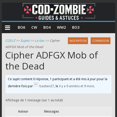
COD
BO6
CW
BO4
WW2
BO3
Zombie
COD-Z
>>
Sujets
>>
Le bar
>>
Cipher
INSCRIPTION
CONNEXION
ADFGX Mob of the Dead
Guides
Cipher ADFGX Mob of
et
astuces
the Dead
pour
le
Ce sujet contient 0 réponse, 1 participant et a été mis à jour pour la
mode
dernière fois par
bastien27
, le
il y a 9 années et 9 mois
.
zombie
de
Call
Affichage de 1 message (sur 1 au total)
of
Auteur
Messages
Duty