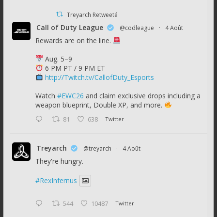
Treyarch Retweeté
Call of Duty League
@codleague
·
4 Août
Rewards are on the line.
Aug. 5–9
6 PM PT / 9 PM ET
http://Twitch.tv/CallofDuty_Esports
Watch
#EWC26
and claim exclusive drops including a
weapon blueprint, Double XP, and more.
81
638
Twitter
Treyarch
@treyarch
·
4 Août
They're hungry.
#RexInfernus
544
10487
Twitter