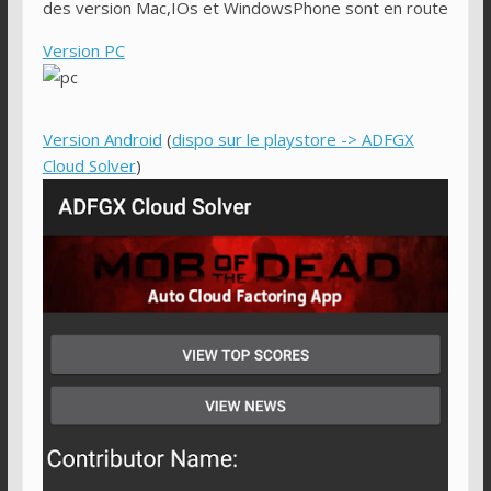
des version Mac,IOs et WindowsPhone sont en route
Version PC
Version Android
(
dispo sur le playstore -> ADFGX
Cloud Solver
)