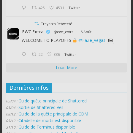
425
4531
Twitter
Treyarch Retweeté
EWC Extra
@ewc_extra
·
6 Août
WELCOME TO PLAYOFFS
@FaZe_Vegas
22
336
Twitter
Load More
Dernières infos
Guide quête principale de Shattered
05/04 :
Sortie de Shattered Veil
03/04 :
Guide de la quête principale de CDM
08/12 :
Citadelle de morts est disponible
05/12 :
Guide de Terminus disponible
31/10 :