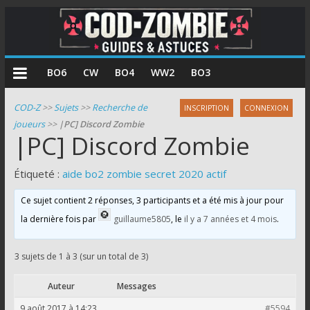
COD
BO6
CW
BO4
WW2
BO3
Zombie
COD-Z
>>
Sujets
>>
Recherche de
INSCRIPTION
CONNEXION
joueurs
>>
|PC] Discord Zombie
Guides
|PC] Discord Zombie
et
astuces
Étiqueté :
aide bo2 zombie secret 2020 actif
pour
le
Ce sujet contient 2 réponses, 3 participants et a été mis à jour pour
mode
la dernière fois par
guillaume5805
, le
il y a 7 années et 4 mois
.
zombie
de
3 sujets de 1 à 3 (sur un total de 3)
Call
of
Auteur
Messages
Duty
9 août 2017 à 14:23
#5594