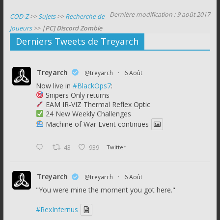
Dernière modification : 9 août 2017
COD-Z
>>
Sujets
>>
Recherche de
joueurs
>>
|PC] Discord Zombie
Derniers Tweets de Treyarch
Treyarch
@treyarch
·
6 Août
Now live in
#BlackOps7
:
Snipers Only returns
EAM IR-VIZ Thermal Reflex Optic
24 New Weekly Challenges
Machine of War Event continues
43
939
Twitter
Treyarch
@treyarch
·
6 Août
"You were mine the moment you got here."
#RexInfernus