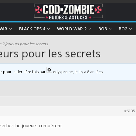
WAR
BLACK OPS 4
WORLD WAR 2
BO3
BO2
 2 joueurs pour les secrets
eurs pour les secrets
ur pour la dernière fois par
edyxpreme
, le
il y a 8 années
.
#6135
, recherche joueurs compétent