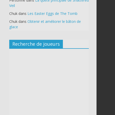
Personne
dans
La quête principale de Shattered
Veil
Chuk
dans
Les Easter Eggs de The Tomb
Chuk
dans
Obtenir et améliorer le bâton de
glace
Recherche de joueurs