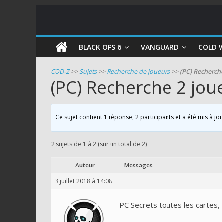
COD
BLACK OPS 6
VANGUARD
COLD 
Zombie
COD-Z
>>
Sujets
>>
Recherche de joueurs
>>
(PC) Recherche
(PC) Recherche 2 jou
Guides
et
astuces
Ce sujet contient 1 réponse, 2 participants et a été mis à jo
pour
le
2 sujets de 1 à 2 (sur un total de 2)
mode
zombie
Auteur
Messages
de
8 juillet 2018 à 14:08
Call
of
PC Secrets toutes les cartes
Duty