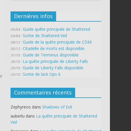
Dernières infos
Guide quête principale de Shattered
05/04 :
Sortie de Shattered Veil
03/04 :
Guide de la quête principale de CDM
08/12 :
Citadelle de morts est disponible
05/12 :
Guide de Terminus disponible
31/10 :
La quête principale de Liberty Falls
30/10 :
Guide de Liberty Falls disponible
29/10 :
Sortie de lack Ops 6
25/10 :
18
Commentaires récents
Zephyreos
dans
Shadows of Evil
auberlu
dans
La quête principale de Shattered
Veil