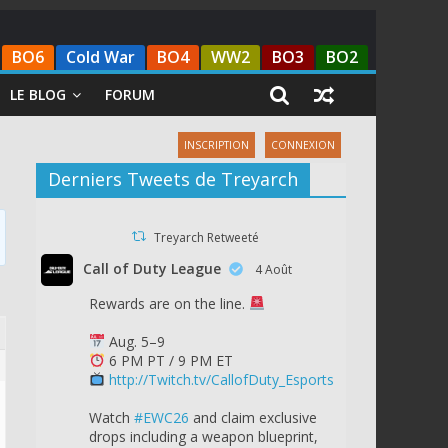
BO6
Cold War
BO4
WW2
BO3
BO2
LE BLOG
FORUM
INSCRIPTION
CONNEXION
Derniers Tweets de Treyarch
Treyarch Retweeté
Call of Duty League
4 Août
Rewards are on the line.
Aug. 5–9
6 PM PT / 9 PM ET
http://Twitch.tv/CallofDuty_Esports
Watch
#EWC26
and claim exclusive
drops including a weapon blueprint,