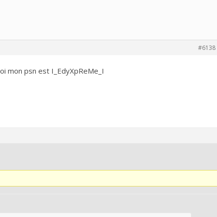
#6138
 moi mon psn est I_EdyXpReMe_I