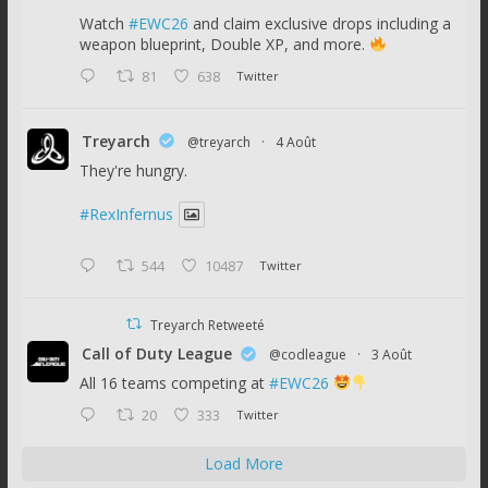
Watch
#EWC26
and claim exclusive drops including a
weapon blueprint, Double XP, and more.
81
638
Twitter
Treyarch
@treyarch
·
4 Août
They're hungry.
#RexInfernus
544
10487
Twitter
Treyarch Retweeté
Call of Duty League
@codleague
·
3 Août
All 16 teams competing at
#EWC26
20
333
Twitter
Load More