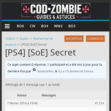
COD
BO6
CW
BO4
WW2
BO3
Zombie
COD-Z
>>
Sujets
>>
Recherche de
INSCRIPTION
CONNEXION
joueurs
>>
[PS4] [SoE] Secret
Guides
[PS4] [SoE] Secret
et
astuces
pour
Ce sujet contient 0 réponse, 1 participant et a été mis à jour pour la
le
dernière fois par
leoleololeo
, le
il y a 10 années et 6 mois
.
mode
zombie
Affichage de 1 message (sur 1 au total)
de
Call
Auteur
Messages
of
7 février 2016 à 19:46
#1234
Duty