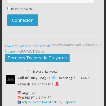
Rester connecté
Connexion
Dernière modification : 7 février 2016
COD-Z
>>
Sujets
>>
Recherche de
joueurs
>>
[PS4] [SoE] Secret
Derniers Tweets de Treyarch
Treyarch Retweeté
Call of Duty League
@codleague
·
4 Août
Rewards are on the line.
Aug. 5–9
6 PM PT / 9 PM ET
http://Twitch.tv/CallofDuty_Esports