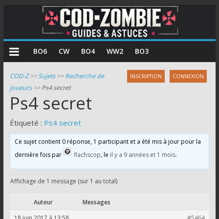
COD
BO6
CW
BO4
WW2
BO3
Zombie
COD-Z
>>
Sujets
>>
Recherche de
INSCRIPTION
CONNEXION
joueurs
>>
Ps4 secret
Guides
Ps4 secret
et
astuces
Étiqueté :
Ps4 secret
pour
le
Ce sujet contient 0 réponse, 1 participant et a été mis à jour pour la
mode
dernière fois par
flachscop
, le
il y a 9 années et 1 mois
.
zombie
de
Affichage de 1 message (sur 1 au total)
Call
of
Auteur
Messages
Duty
18 juin 2017 à 13:58
#5464