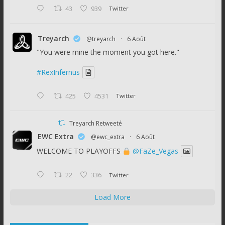
43
939
Twitter
Treyarch
@treyarch
·
6 Août
"You were mine the moment you got here."
#RexInfernus
425
4531
Twitter
Treyarch Retweeté
EWC Extra
@ewc_extra
·
6 Août
WELCOME TO PLAYOFFS
@FaZe_Vegas
22
336
Twitter
Load More