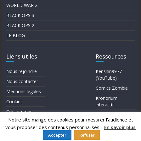
WORLD WAR 2
BLACK OPS 3
BLACK OPS 2
LE BLOG
Liens utiles
Ressources
Nous rejoindre
Kenshin9977
(YouTube)
Nous contacter
Comics Zombie
Mentions légales
Kronorium
Cookies
interactif
Qui sommes-
Forum Reddit (en)
nous?
Notre site mange des cookies pour mesurer l'audience et
vous proposer des contenus personnalisés.
En savoir plus
Accepter
Refuser