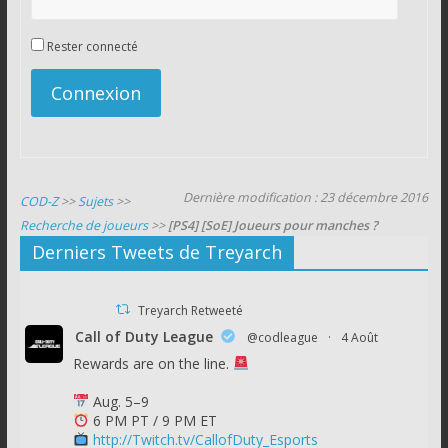
Rester connecté
Connexion
Dernière modification : 23 décembre 2016
COD-Z
>>
Sujets
>>
Recherche de joueurs
>>
[PS4] [SoE] Joueurs pour manches ?
Derniers Tweets de Treyarch
Treyarch Retweeté
Call of Duty League
@codleague
·
4 Août
Rewards are on the line.
Aug. 5–9
6 PM PT / 9 PM ET
http://Twitch.tv/CallofDuty_Esports