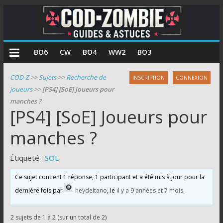
COD
BO6
CW
BO4
WW2
BO3
Zombie
COD-Z
>>
Sujets
>>
Recherche de
INSCRIPTION
CONNEXION
joueurs
>>
[PS4] [SoE] Joueurs pour
Guides
manches ?
et
[PS4] [SoE] Joueurs pour
astuces
pour
manches ?
le
mode
Étiqueté :
SOE
zombie
Ce sujet contient 1 réponse, 1 participant et a été mis à jour pour la
de
Call
dernière fois par
heydeltano
, le
il y a 9 années et 7 mois
.
of
Duty
2 sujets de 1 à 2 (sur un total de 2)