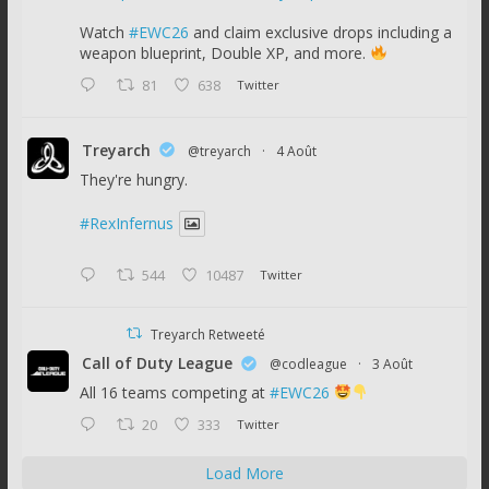
Watch
#EWC26
and claim exclusive drops including a
weapon blueprint, Double XP, and more.
81
638
Twitter
Treyarch
@treyarch
·
4 Août
They're hungry.
#RexInfernus
544
10487
Twitter
Treyarch Retweeté
Call of Duty League
@codleague
·
3 Août
All 16 teams competing at
#EWC26
20
333
Twitter
Load More