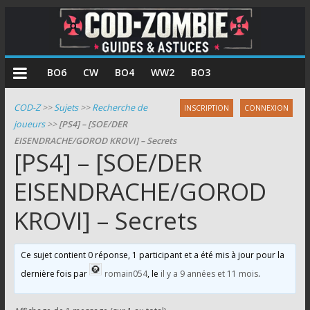
COD
BO6
CW
BO4
WW2
BO3
Zombie
COD-Z
>>
Sujets
>>
Recherche de
INSCRIPTION
CONNEXION
joueurs
>>
[PS4] – [SOE/DER
Guides
EISENDRACHE/GOROD KROVI] – Secrets
et
[PS4] – [SOE/DER
astuces
pour
EISENDRACHE/GOROD
le
KROVI] – Secrets
mode
zombie
de
Ce sujet contient 0 réponse, 1 participant et a été mis à jour pour la
Call
dernière fois par
romain054
, le
il y a 9 années et 11 mois
.
of
Duty