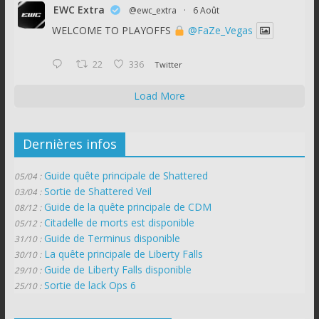
EWC Extra
@ewc_extra
·
6 Août
WELCOME TO PLAYOFFS
@FaZe_Vegas
22
336
Twitter
Load More
Dernières infos
Guide quête principale de Shattered
05/04 :
Sortie de Shattered Veil
03/04 :
Guide de la quête principale de CDM
08/12 :
Citadelle de morts est disponible
05/12 :
Guide de Terminus disponible
31/10 :
La quête principale de Liberty Falls
30/10 :
Guide de Liberty Falls disponible
29/10 :
Sortie de lack Ops 6
25/10 :