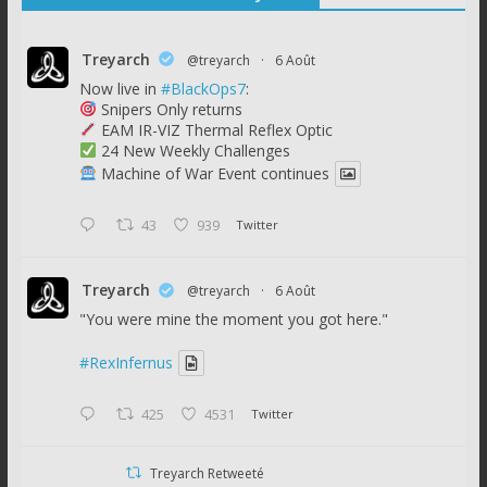
Treyarch
@treyarch
·
6 Août
Now live in
#BlackOps7
:
Snipers Only returns
EAM IR-VIZ Thermal Reflex Optic
24 New Weekly Challenges
Machine of War Event continues
43
939
Twitter
Treyarch
@treyarch
·
6 Août
"You were mine the moment you got here."
#RexInfernus
425
4531
Twitter
Treyarch Retweeté