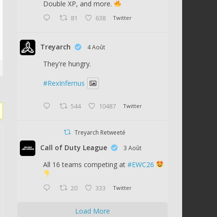
Double XP, and more.
81
638
Twitter
Treyarch
4 Août
They're hungry.
#RexInfernus
544
10487
Twitter
Treyarch Retweeté
Call of Duty League
3 Août
All 16 teams competing at
#EWC26
20
333
Twitter
Load More