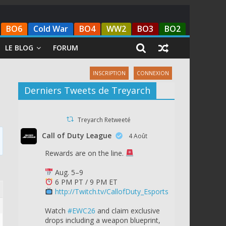
BO6
Cold War
BO4
WW2
BO3
BO2
LE BLOG
FORUM
INSCRIPTION
CONNEXION
Derniers Tweets de Treyarch
Treyarch Retweeté
Call of Duty League
4 Août
Rewards are on the line.
Aug. 5–9
6 PM PT / 9 PM ET
http://Twitch.tv/CallofDuty_Esports
Watch
#EWC26
and claim exclusive
drops including a weapon blueprint,