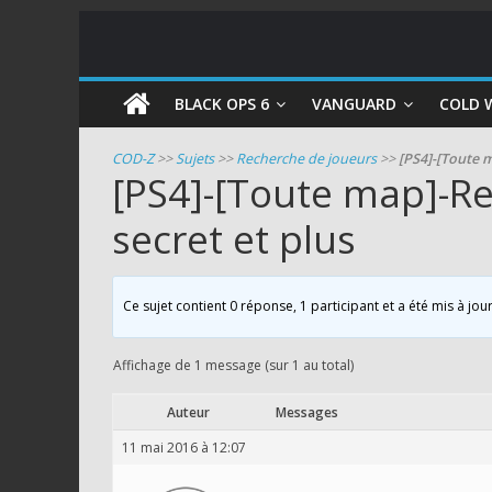
COD
BLACK OPS 6
VANGUARD
COLD 
Zombie
COD-Z
>>
Sujets
>>
Recherche de joueurs
>>
[PS4]-[Toute 
[PS4]-[Toute map]-R
Guides
secret et plus
et
astuces
pour
Ce sujet contient 0 réponse, 1 participant et a été mis à jou
le
mode
zombie
Affichage de 1 message (sur 1 au total)
de
Call
Auteur
Messages
of
11 mai 2016 à 12:07
Duty