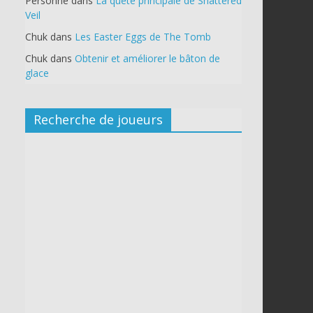
Personne
dans
La quête principale de Shattered
Veil
Chuk
dans
Les Easter Eggs de The Tomb
Chuk
dans
Obtenir et améliorer le bâton de
glace
Recherche de joueurs