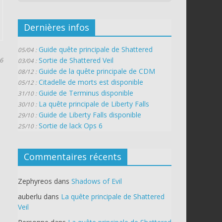
Dernières infos
Guide quête principale de Shattered
05/04 :
Sortie de Shattered Veil
16
03/04 :
Guide de la quête principale de CDM
08/12 :
Citadelle de morts est disponible
05/12 :
Guide de Terminus disponible
31/10 :
La quête principale de Liberty Falls
30/10 :
Guide de Liberty Falls disponible
29/10 :
Sortie de lack Ops 6
25/10 :
Commentaires récents
Zephyreos
dans
Shadows of Evil
auberlu
dans
La quête principale de Shattered
Veil