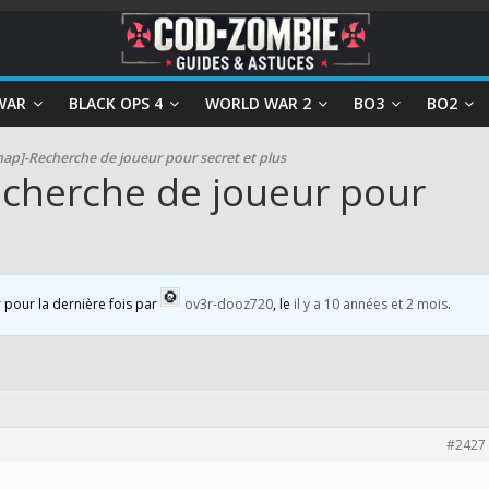
WAR
BLACK OPS 4
WORLD WAR 2
BO3
BO2
map]-Recherche de joueur pour secret et plus
echerche de joueur pour
r pour la dernière fois par
ov3r-dooz720
, le
il y a 10 années et 2 mois
.
#2427