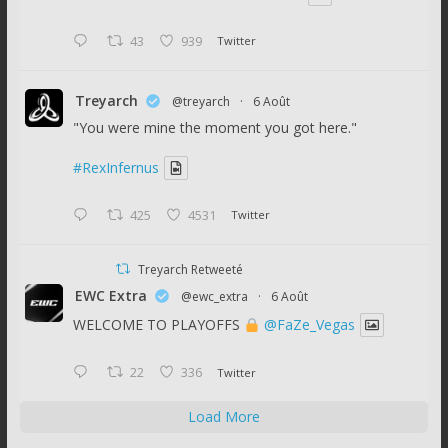
43
939
Twitter
Treyarch
@treyarch
·
6 Août
"You were mine the moment you got here."
#RexInfernus
425
4531
Twitter
Treyarch Retweeté
EWC Extra
@ewc_extra
·
6 Août
WELCOME TO PLAYOFFS
@FaZe_Vegas
22
336
Twitter
Load More