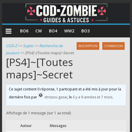
COD
BO6
CW
BO4
WW2
BO3
Zombie
COD-Z
>>
Sujets
>>
Recherche de
INSCRIPTION
CONNEXION
joueurs
>>
[PS4]~[Toutes maps]~Secret
Guides
[PS4]~[Toutes
et
astuces
maps]~Secret
pour
le
Ce sujet contient 0 réponse, 1 participant et a été mis à jour pour la
mode
dernière fois par
drissou-gasai
, le
il y a 9 années et 7 mois
.
zombie
de
Call
Affichage de 1 message (sur 1 au total)
of
Auteur
Messages
Duty