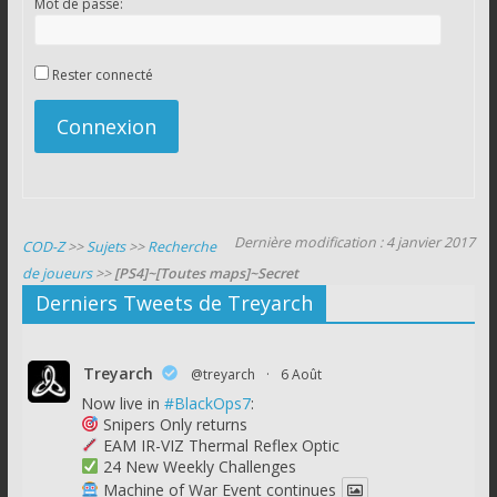
Mot de passe:
Rester connecté
Connexion
Dernière modification : 4 janvier 2017
COD-Z
>>
Sujets
>>
Recherche
de joueurs
>>
[PS4]~[Toutes maps]~Secret
Derniers Tweets de Treyarch
Treyarch
@treyarch
·
6 Août
Now live in
#BlackOps7
:
Snipers Only returns
EAM IR-VIZ Thermal Reflex Optic
24 New Weekly Challenges
Machine of War Event continues