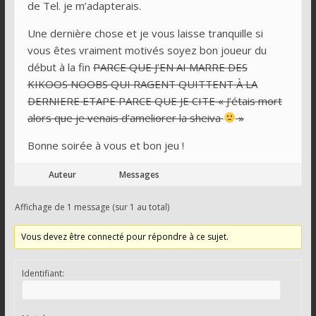
de Tel. je m’adapterais.
Une dernière chose et je vous laisse tranquille si
vous êtes vraiment motivés soyez bon joueur du
début à la fin
PARCE QUE J’EN AI MARRE DES
KIKOOS NOOBS QUI RAGENT QUITTENT À LA
DERNIERE ETAPE PARCE QUE JE CITE « J’étais mort
alors que je venais d’ameliorer la sheiva
»
Bonne soirée à vous et bon jeu !
Auteur
Messages
Affichage de 1 message (sur 1 au total)
Vous devez être connecté pour répondre à ce sujet.
Identifiant: