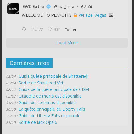
EWC Extra
@ewc_extra
·
6 Août
WELCOME TO PLAYOFFS
@FaZe_Vegas
22
336
Twitter
Load More
Dernières infos
Guide quête principale de Shattered
05/04 :
Sortie de Shattered Veil
03/04 :
Guide de la quête principale de CDM
08/12 :
Citadelle de morts est disponible
05/12 :
Guide de Terminus disponible
31/10 :
La quête principale de Liberty Falls
30/10 :
Guide de Liberty Falls disponible
29/10 :
Sortie de lack Ops 6
25/10 :