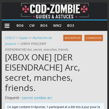
COD
BO6
CW
BO4
WW2
BO3
Zombie
COD-Z
>>
Sujets
>>
Recherche de
INSCRIPTION
CONNEXION
joueurs
>>
[XBOX ONE] [DER
Guides
EISENDRACHE] Arc, secret, manches, friends.
et
[XBOX ONE] [DER
astuces
pour
EISENDRACHE] Arc,
le
secret, manches,
mode
zombie
friends.
de
Call
Étiqueté :
secret zombie arc
of
Duty
Ce sujet contient 0 réponse, 1 participant et a été mis à jour pour la