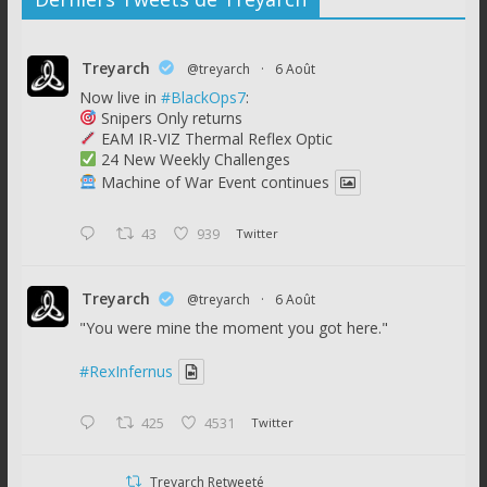
Treyarch
@treyarch
·
6 Août
Now live in
#BlackOps7
:
Snipers Only returns
EAM IR-VIZ Thermal Reflex Optic
24 New Weekly Challenges
Machine of War Event continues
43
939
Twitter
Treyarch
@treyarch
·
6 Août
"You were mine the moment you got here."
#RexInfernus
425
4531
Twitter
Treyarch Retweeté