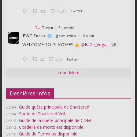
425
4531
Twitter
Treyarch Retweeté
EWC Extra
@ewc_extra
·
6 Août
WELCOME TO PLAYOFFS
@FaZe_Vegas
22
336
Twitter
Load More
Dernières infos
Guide quête principale de Shattered
05/04 :
Sortie de Shattered Veil
03/04 :
Guide de la quête principale de CDM
08/12 :
Citadelle de morts est disponible
05/12 :
Guide de Terminus disponible
31/10 :