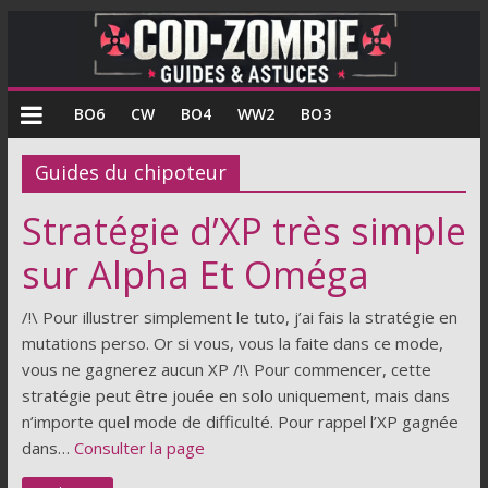
COD
BO6
CW
BO4
WW2
BO3
Zombie
Guides du chipoteur
Guides
Stratégie d’XP très simple
et
astuces
sur Alpha Et Oméga
pour
le
/!\ Pour illustrer simplement le tuto, j’ai fais la stratégie en
mode
mutations perso. Or si vous, vous la faite dans ce mode,
zombie
vous ne gagnerez aucun XP /!\ Pour commencer, cette
de
stratégie peut être jouée en solo uniquement, mais dans
Call
n’importe quel mode de difficulté. Pour rappel l’XP gagnée
of
dans…
Consulter la page
Duty