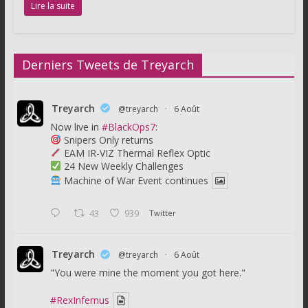
Lire la suite
Derniers Tweets de Treyarch
Treyarch
@treyarch
·
6 Août
Now live in
#BlackOps7
:
Snipers Only returns
EAM IR-VIZ Thermal Reflex Optic
24 New Weekly Challenges
Machine of War Event continues
43
939
Twitter
Treyarch
@treyarch
·
6 Août
"You were mine the moment you got here."
#RexInfernus