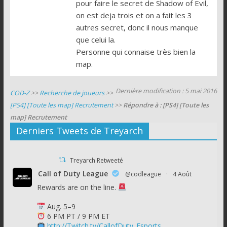
pour faire le secret de Shadow of Evil,
on est deja trois et on a fait les 3
autres secret, donc il nous manque
que celui la.
Personne qui connaise très bien la
map.
Dernière modification : 5 mai 2016
COD-Z
>>
Recherche de joueurs
>>
[PS4] [Toute les map] Recrutement
>>
Répondre à : [PS4] [Toute les
map] Recrutement
Derniers Tweets de Treyarch
Treyarch Retweeté
Call of Duty League
@codleague
·
4 Août
Rewards are on the line.
Aug. 5–9
6 PM PT / 9 PM ET
http://Twitch.tv/CallofDuty_Esports