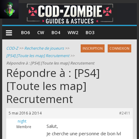
COD
BO6
CW
BO4
WW2
BO3
Zombie
COD-Z
>>
Recherche de joueurs
>>
INSCRIPTION
CONNEXION
[PS4] [Toute les map] Recrutement
>>
Guides
Répondre à : [PS4] [Toute les map] Recrutement
et
Répondre à : [PS4]
astuces
pour
[Toute les map]
le
Recrutement
mode
zombie
de
5 mai 2016 à 20:14
#2411
Call
night
of
Salut,
Membre
Duty
Je cherche une personne de bon lvl