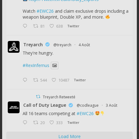
Watch
#EWC26
and claim exclusive drops including a
weapon blueprint, Double XP, and more.
81
638
Twitter
Treyarch
@treyarch
·
4 Août
They're hungry.
#RexInfernus
544
10487
Twitter
Treyarch Retweeté
Call of Duty League
@codleague
·
3 Août
All 16 teams competing at
#EWC26
20
333
Twitter
Load More