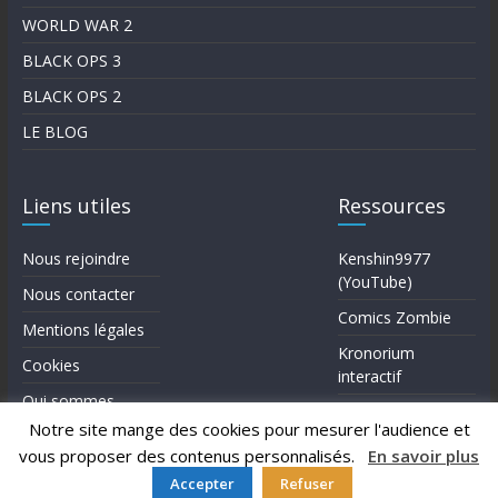
WORLD WAR 2
BLACK OPS 3
BLACK OPS 2
LE BLOG
Liens utiles
Ressources
Nous rejoindre
Kenshin9977
(YouTube)
Nous contacter
Comics Zombie
Mentions légales
Kronorium
Cookies
interactif
Qui sommes-
Forum Reddit (en)
nous?
Notre site mange des cookies pour mesurer l'audience et
vous proposer des contenus personnalisés.
En savoir plus
Accepter
Refuser