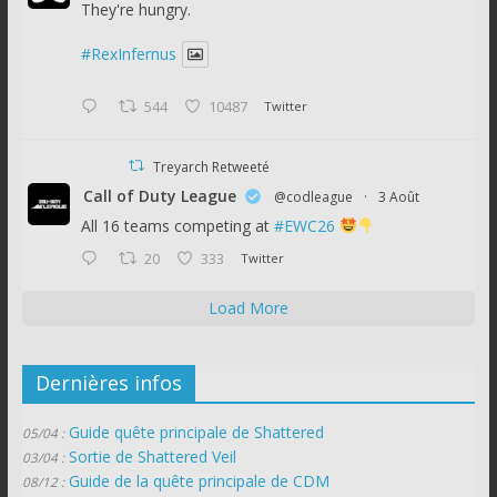
They're hungry.
#RexInfernus
544
10487
Twitter
Treyarch Retweeté
Call of Duty League
@codleague
·
3 Août
All 16 teams competing at
#EWC26
20
333
Twitter
Load More
Dernières infos
Guide quête principale de Shattered
05/04 :
Sortie de Shattered Veil
03/04 :
Guide de la quête principale de CDM
08/12 :