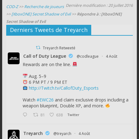
Dernière modification : 20 juillet 2016
COD-Z
>>
Recherche de joueurs
>>
[XboxONE] Secret Shadow of Evil
>>
Répondre à : [XboxONE]
Secret Shadow of Evil
Derniers Tweets de Treyarch
Treyarch Retweeté
Call of Duty League
@codleague
·
4 Août
Rewards are on the line.
Aug. 5–9
6 PM PT / 9 PM ET
http://Twitch.tv/CallofDuty_Esports
Watch
#EWC26
and claim exclusive drops including a
weapon blueprint, Double XP, and more.
81
638
Twitter
Treyarch
@treyarch
·
4 Août