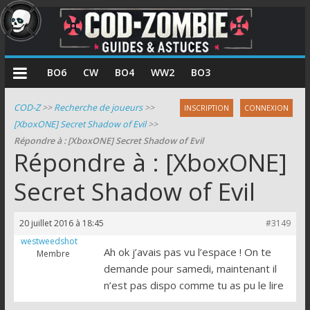
COD
BO6
CW
BO4
WW2
BO3
Zombie
COD-Z
>>
Recherche de joueurs
>>
INSCRIPTION
CONNEXION
[XboxONE] Secret Shadow of Evil
>>
Guides
Répondre à : [XboxONE] Secret Shadow of Evil
et
Répondre à : [XboxONE]
astuces
pour
Secret Shadow of Evil
le
mode
20 juillet 2016 à 18:45
#3149
zombie
westweedshot
de
Ah ok j’avais pas vu l’espace ! On te
Membre
Call
demande pour samedi, maintenant il
of
n’est pas dispo comme tu as pu le lire
Duty