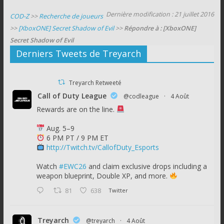
Dernière modification : 21 juillet 2016
COD-Z
>>
Recherche de joueurs
>>
[XboxONE] Secret Shadow of Evil
>>
Répondre à : [XboxONE]
Secret Shadow of Evil
Derniers Tweets de Treyarch
Treyarch Retweeté
Call of Duty League
@codleague
·
4 Août
Rewards are on the line.
Aug. 5–9
6 PM PT / 9 PM ET
http://Twitch.tv/CallofDuty_Esports
Watch
#EWC26
and claim exclusive drops including a
weapon blueprint, Double XP, and more.
81
638
Twitter
Treyarch
@treyarch
·
4 Août