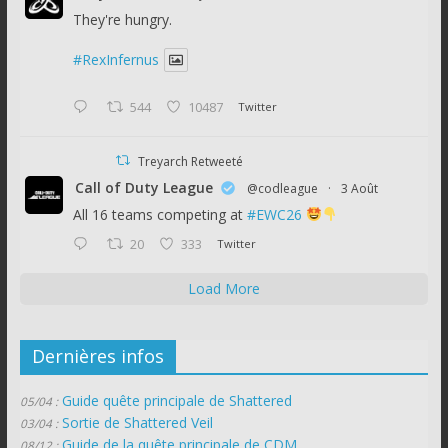
They're hungry.
#RexInfernus
544
10487
Twitter
Treyarch Retweeté
Call of Duty League
@codleague
·
3 Août
All 16 teams competing at
#EWC26
20
333
Twitter
Load More
Dernières infos
Guide quête principale de Shattered
05/04 :
Sortie de Shattered Veil
03/04 :
Guide de la quête principale de CDM
08/12 :