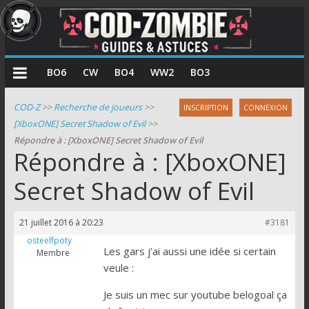
COD
BO6
CW
BO4
WW2
BO3
Zombie
COD-Z
>>
Recherche de joueurs
>>
INSCRIPTION
CONNEXION
[XboxONE] Secret Shadow of Evil
>>
Guides
Répondre à : [XboxONE] Secret Shadow of Evil
et
Répondre à : [XboxONE]
astuces
pour
Secret Shadow of Evil
le
mode
21 juillet 2016 à 20:23
#3181
zombie
osteelfpoty
de
Les gars j’ai aussi une idée si certain
Membre
Call
veule :
of
Je suis un mec sur youtube belogoal ça
Duty