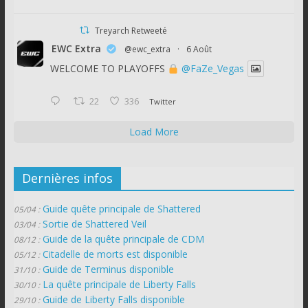
Treyarch Retweeté
EWC Extra
@ewc_extra
·
6 Août
WELCOME TO PLAYOFFS
@FaZe_Vegas
22
336
Twitter
Load More
Dernières infos
Guide quête principale de Shattered
05/04 :
Sortie de Shattered Veil
03/04 :
Guide de la quête principale de CDM
08/12 :
Citadelle de morts est disponible
05/12 :
Guide de Terminus disponible
31/10 :
La quête principale de Liberty Falls
30/10 :
Guide de Liberty Falls disponible
29/10 :