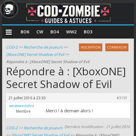
COD
BO6
CW
BO4
WW2
BO3
Zombie
COD-Z
>>
Recherche de joueurs
>>
INSCRIPTION
CONNEXION
[XboxONE] Secret Shadow of Evil
>>
Guides
Répondre à : [XboxONE] Secret Shadow of Evil
et
Répondre à : [XboxONE]
astuces
pour
Secret Shadow of Evil
le
mode
21 juillet 2016 à 23:30
#3191
zombie
westweedshot
de
Merci ! à demain alors !
Membre
Call
of
Dernière modification : 21 juillet 2016
COD-Z
>>
Recherche de joueurs
Duty
>>
[XboxONE] Secret Shadow of Evil
>>
Répondre à : [XboxONE]