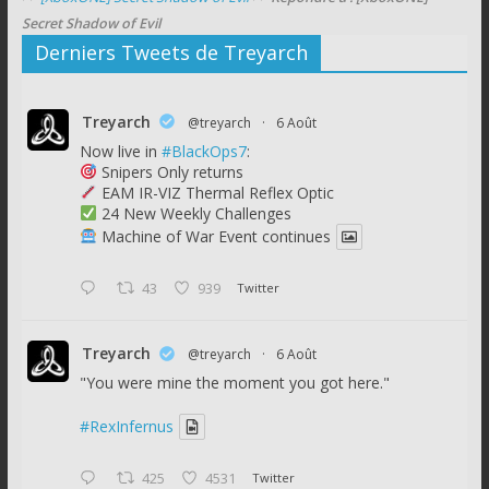
Secret Shadow of Evil
Derniers Tweets de Treyarch
Treyarch
@treyarch
·
6 Août
Now live in
#BlackOps7
:
Snipers Only returns
EAM IR-VIZ Thermal Reflex Optic
24 New Weekly Challenges
Machine of War Event continues
43
939
Twitter
Treyarch
@treyarch
·
6 Août
"You were mine the moment you got here."
#RexInfernus
425
4531
Twitter