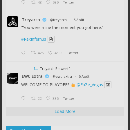
43
939
Twitter
Treyarch
@treyarch
·
6 Août
"You were mine the moment you got here."
#RexInfernus
425
4531
Twitter
Treyarch Retweeté
EWC Extra
@ewc_extra
·
6 Août
WELCOME TO PLAYOFFS
@FaZe_Vegas
22
336
Twitter
Load More