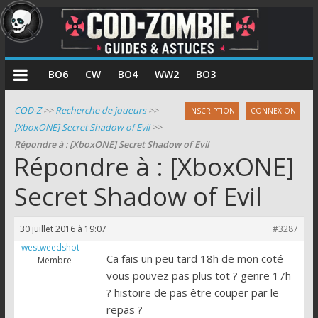
COD
BO6
CW
BO4
WW2
BO3
Zombie
COD-Z
>>
Recherche de joueurs
>>
INSCRIPTION
CONNEXION
[XboxONE] Secret Shadow of Evil
>>
Guides
Répondre à : [XboxONE] Secret Shadow of Evil
et
Répondre à : [XboxONE]
astuces
pour
Secret Shadow of Evil
le
mode
30 juillet 2016 à 19:07
#3287
zombie
westweedshot
de
Ca fais un peu tard 18h de mon coté
Membre
Call
vous pouvez pas plus tot ? genre 17h
of
? histoire de pas être couper par le
Duty
repas ?