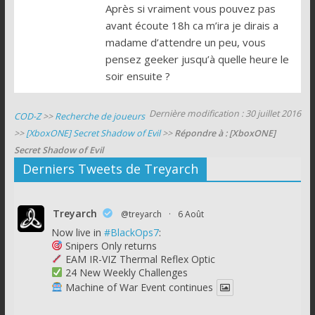
Après si vraiment vous pouvez pas
avant écoute 18h ca m’ira je dirais a
madame d’attendre un peu, vous
pensez geeker jusqu’à quelle heure le
soir ensuite ?
Dernière modification : 30 juillet 2016
COD-Z
>>
Recherche de joueurs
>>
[XboxONE] Secret Shadow of Evil
>>
Répondre à : [XboxONE]
Secret Shadow of Evil
Derniers Tweets de Treyarch
Treyarch
@treyarch
·
6 Août
Now live in
#BlackOps7
:
Snipers Only returns
EAM IR-VIZ Thermal Reflex Optic
24 New Weekly Challenges
Machine of War Event continues