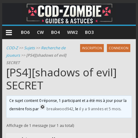
COD
BO6
CW
BO4
WW2
BO3
Zombie
COD-Z
>>
Sujets
>>
Recherche de
INSCRIPTION
CONNEXION
joueurs
>>
[PS4][shadows of evil]
Guides
SECRET
et
[PS4][shadows of evil]
astuces
pour
SECRET
le
mode
Ce sujet contient 0 réponse, 1 participant et a été mis à jour pour la
zombie
dernière fois par
breakwood942
, le
il y a 9 années et 5 mois
.
de
Call
of
Affichage de 1 message (sur 1 au total)
Duty