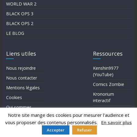
WORLD WAR 2
BLACK OPS 3
BLACK OPS 2
LE BLOG
Liens utiles
Ressources
Nous rejoindre
Kenshin9977
(YouTube)
Nous contacter
Comics Zombie
Mentions légales
Kronorium
Cookies
interactif
Qui sommes-
Forum Reddit (en)
nous?
Notre site mange des cookies pour mesurer l'audience et
vous proposer des contenus personnalisés.
En savoir plus
Accepter
Refuser