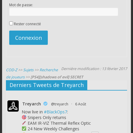
Mot de passe:
Rester connecté
Connexion
Dernière modification : 13 février 2017
COD-Z
>>
Sujets
>>
Recherche
de joueurs
>>
[PS4][shadows of evil] SECRET
Derniers Tweets de Treyarch
Treyarch
@treyarch
·
6 Août
Now live in
#BlackOps7
:
Snipers Only returns
EAM IR-VIZ Thermal Reflex Optic
24 New Weekly Challenges