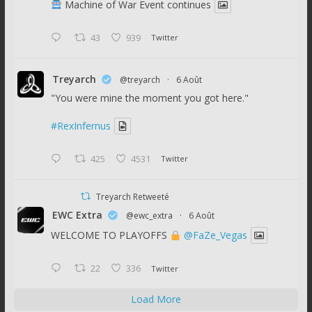
Machine of War Event continues
43
939
Twitter
Treyarch
@treyarch
·
6 Août
"You were mine the moment you got here."
#RexInfernus
425
4531
Twitter
Treyarch Retweeté
EWC Extra
@ewc_extra
·
6 Août
WELCOME TO PLAYOFFS
@FaZe_Vegas
22
336
Twitter
Load More