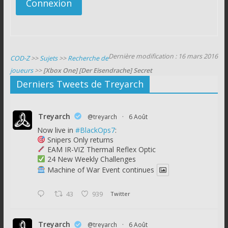
Connexion
Dernière modification : 16 mars 2016
COD-Z
>>
Sujets
>>
Recherche de
joueurs
>>
[Xbox One] [Der Eisendrache] Secret
Derniers Tweets de Treyarch
Treyarch
@treyarch
·
6 Août
Now live in
#BlackOps7
:
Snipers Only returns
EAM IR-VIZ Thermal Reflex Optic
24 New Weekly Challenges
Machine of War Event continues
43
939
Twitter
Treyarch
@treyarch
·
6 Août