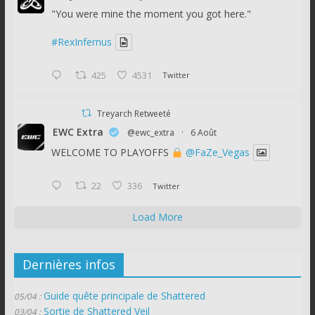
"You were mine the moment you got here."
#RexInfernus
425
4531
Twitter
Treyarch Retweeté
EWC Extra
@ewc_extra
·
6 Août
WELCOME TO PLAYOFFS
@FaZe_Vegas
22
336
Twitter
Load More
Dernières infos
Guide quête principale de Shattered
05/04 :
Sortie de Shattered Veil
03/04 :