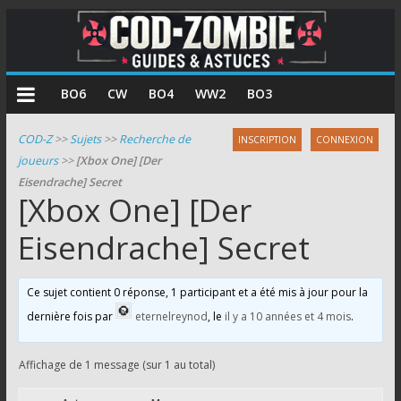
COD
BO6
CW
BO4
WW2
BO3
Zombie
COD-Z
>>
Sujets
>>
Recherche de
INSCRIPTION
CONNEXION
joueurs
>>
[Xbox One] [Der
Guides
Eisendrache] Secret
et
[Xbox One] [Der
astuces
pour
Eisendrache] Secret
le
mode
Ce sujet contient 0 réponse, 1 participant et a été mis à jour pour la
zombie
dernière fois par
eternelreynod
, le
il y a 10 années et 4 mois
.
de
Call
of
Affichage de 1 message (sur 1 au total)
Duty