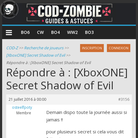
COD
BO6
CW
BO4
WW2
BO3
Zombie
COD-Z
>>
Recherche de joueurs
>>
INSCRIPTION
CONNEXION
[XboxONE] Secret Shadow of Evil
>>
Guides
Répondre à : [XboxONE] Secret Shadow of Evil
et
Répondre à : [XboxONE]
astuces
pour
Secret Shadow of Evil
le
mode
21 juillet 2016 à 00:00
#3156
zombie
osteelfpoty
de
Demain dispo toute la journée aussi si
Membre
Call
jamais !!
of
pour plusieurs secret si cela vous dit
Duty