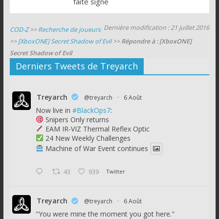
faite signe
Dernière modification : 21 juillet 2016
COD-Z
>>
Recherche de joueurs
>>
[XboxONE] Secret Shadow of Evil
>>
Répondre à : [XboxONE]
Secret Shadow of Evil
Derniers Tweets de Treyarch
Treyarch
@treyarch
·
6 Août
Now live in
#BlackOps7
:
Snipers Only returns
EAM IR-VIZ Thermal Reflex Optic
24 New Weekly Challenges
Machine of War Event continues
43
939
Twitter
Treyarch
@treyarch
·
6 Août
"You were mine the moment you got here."