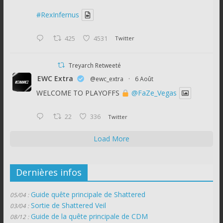
#RexInfernus
425
4531
Twitter
Treyarch Retweeté
EWC Extra
@ewc_extra
·
6 Août
WELCOME TO PLAYOFFS
@FaZe_Vegas
22
336
Twitter
Load More
Dernières infos
Guide quête principale de Shattered
05/04 :
Sortie de Shattered Veil
03/04 :
Guide de la quête principale de CDM
08/12 :