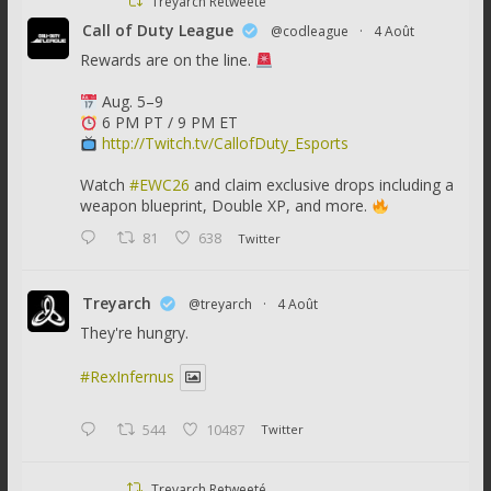
Treyarch Retweeté
Call of Duty League
@codleague
·
4 Août
Rewards are on the line.
Aug. 5–9
6 PM PT / 9 PM ET
http://Twitch.tv/CallofDuty_Esports
Watch
#EWC26
and claim exclusive drops including a
weapon blueprint, Double XP, and more.
81
638
Twitter
Treyarch
@treyarch
·
4 Août
They're hungry.
#RexInfernus
544
10487
Twitter
Treyarch Retweeté