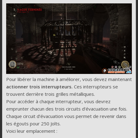
Pour libérer la machine à améliorer, vous devez maintenant
actionner trois interrupteurs.
Ces interrupteurs se
trouvent derrière trois grilles métalliques.
Pour accéder à chaque interrupteur, vous devrez
emprunter chacun des trois circuits d’évacuation une fois.
Chaque circuit d’évacuation vous permet de revenir dans
les égouts pour 250 Jolts.
Voici leur emplacement :