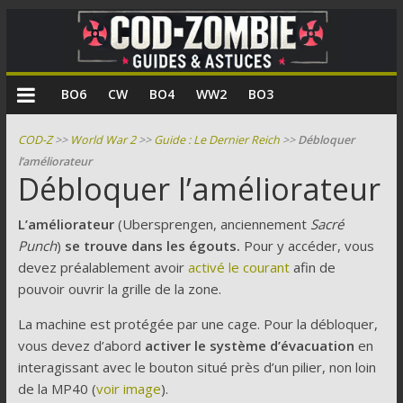
COD
BO6
CW
BO4
WW2
BO3
Zombie
COD-Z
>>
World War 2
>>
Guide : Le Dernier Reich
>>
Débloquer
l’améliorateur
Guides
Débloquer l’améliorateur
et
astuces
L’améliorateur
(Ubersprengen, anciennement
Sacré
pour
Punch
)
se trouve dans les égouts.
Pour y accéder, vous
le
devez préalablement avoir
activé le courant
afin de
mode
pouvoir ouvrir la grille de la zone.
zombie
de
La machine est protégée par une cage. Pour la débloquer,
Call
vous devez d’abord
activer le système d’évacuation
en
of
interagissant avec le bouton situé près d’un pilier, non loin
Duty
de la MP40 (
voir image
).