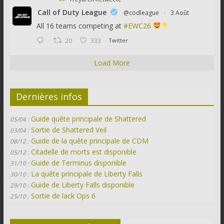
Call of Duty League
@codleague
·
3 Août
All 16 teams competing at
#EWC26
20
333
Twitter
Load More
Dernières infos
Guide quête principale de Shattered
05/04 :
Sortie de Shattered Veil
03/04 :
Guide de la quête principale de CDM
08/12 :
Citadelle de morts est disponible
05/12 :
Guide de Terminus disponible
31/10 :
La quête principale de Liberty Falls
30/10 :
Guide de Liberty Falls disponible
29/10 :
Sortie de lack Ops 6
25/10 :