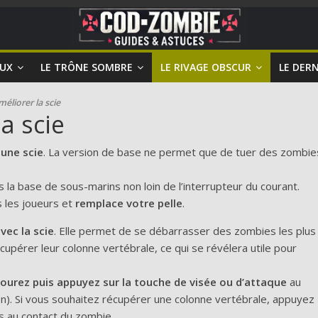
EUX
LE TRÔNE SOMBRE
LE RIVAGE OBSCUR
LE DERN
éliorer la scie
a scie
t
une scie
. La version de base ne permet que de tuer des zombie
s la base de sous-marins non loin de l’interrupteur du courant.
 les joueurs et
remplace votre pelle
.
vec la scie
. Elle permet de se débarrasser des zombies les plus
pérer leur colonne vertébrale, ce qui se révélera utile pour
 courez puis appuyez sur la touche de visée ou d’attaque
au
on). Si vous souhaitez récupérer une colonne vertébrale, appuyez
s au contact du zombie.