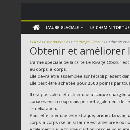
COD
L’AUBE GLACIALE
LE CHEMIN TORTU
Zombie
COD-Z
>>
World War 2
>>
Le Rivage Obscur
>>
Obtenir et am
Obtenir et améliorer l
Guides
et
L’
arme spéciale
de la carte Le Rivage Obscur es
astuces
au corps-à-corps
.
pour
Elle devra être assemblée sur l’établi présent dan
le
Elle peut être
achetée pour 2500 points
par tous
mode
Il est possible d’effectuer une
attaque chargée a
zombie
coriaces en un coup mais permet également de récu
de
l’amélioration.
Call
Pour effectuer une telle attaque,
prenez la scie,
of
corps-à-corps (selon si l’arme est améliorée ou n
Duty
également sur la touche d’action lorsque vous ête