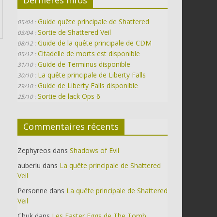
Guide quête principale de Shattered
05/04 :
Sortie de Shattered Veil
03/04 :
Guide de la quête principale de CDM
08/12 :
Citadelle de morts est disponible
05/12 :
Guide de Terminus disponible
31/10 :
La quête principale de Liberty Falls
30/10 :
Guide de Liberty Falls disponible
29/10 :
Sortie de lack Ops 6
25/10 :
Commentaires récents
Zephyreos
dans
Shadows of Evil
auberlu
dans
La quête principale de Shattered
Veil
Personne
dans
La quête principale de Shattered
Veil
Chuk
dans
Les Easter Eggs de The Tomb