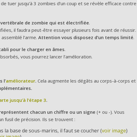
de tuer jusqu’à 3 zombies d’un coup et se révèle efficace contre
vertébrale de zombie qui est électrifiée
.
iées, il faudra peut-être essayer plusieurs fois avant de réussir.
z assemblé l’arme.
Attention vous disposez d’un temps limité
.
tabli pour le charger en âmes
.
sorbés, vous pourrez lancer l’amélioration.
 l’
améliorateur
.
Cela augmente les dégâts au corps-à-corps et
pplémentaires.
arte jusqu’à l’étape 3
.
 représentent chacun un chiffre
ou un signe
(+ ou -). Vous
n fusil de précision. Ils se trouvent :
 la base de sous-marins, il faut se coucher (
voir image
)
oir image
)