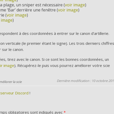
a plage, un sniper est nécessaire (
voir image
)
rme ‘Bar’ derrière une fenêtre (
voir image
)
ie (
voir image
)
r image
)
spondent à des coordonnées à entrer sur le canon d’artillerie.
on verticale (le premier étant le signe). Les trois derniers chiffre
r sur le canon.
s, tirez avec le canon. Si ce sont les bonnes coordonnées, un
ir image
). Récupérez-le puis vous pourrez améliorer votre scie
Dernière modification : 10 octobre 20
éliorer la scie
 serveur Discord
!
mps obligatoires sont indiqués avec
*