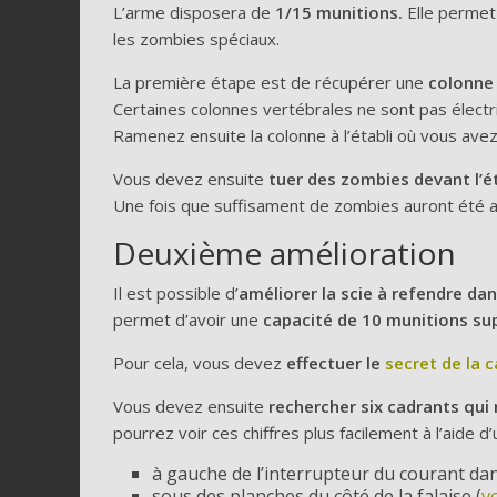
L’arme disposera de
1/15 munitions.
Elle permet 
les zombies spéciaux.
La première étape est de récupérer une
colonne 
Certaines colonnes vertébrales ne sont pas électrif
Ramenez ensuite la colonne à l’établi où vous ave
Vous devez ensuite
tuer des zombies devant l’é
Une fois que suffisament de zombies auront été ab
Deuxième amélioration
Il est possible d’
améliorer la scie à refendre dans
permet d’avoir une
capacité de 10 munitions su
Pour cela, vous devez
effectuer le
secret de la c
Vous devez ensuite
rechercher six cadrants qui
pourrez voir ces chiffres plus facilement à l’aide d’u
à gauche de l’interrupteur du courant dans
sous des planches du côté de la falaise (
v