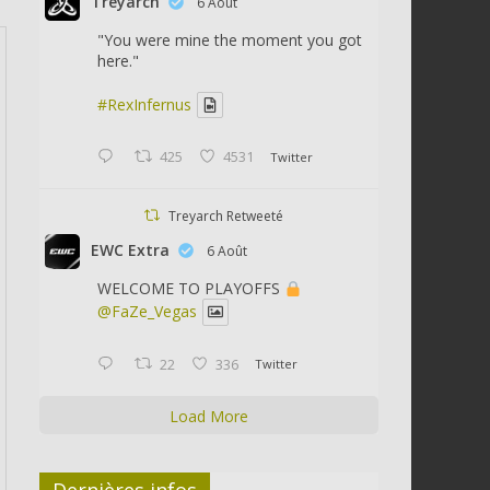
Treyarch
6 Août
"You were mine the moment you got
here."
#RexInfernus
425
4531
Twitter
Treyarch Retweeté
EWC Extra
6 Août
WELCOME TO PLAYOFFS
@FaZe_Vegas
22
336
Twitter
Load More
Dernières infos