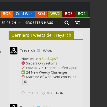
BO6
Cold War
BO4
WW2
BO3
BO2
IER REICH
GRÖESTEN HAUS
Derniers Tweets de Treyarch
Treyarch
6 Août
s
Now live in
#BlackOps7
:
Snipers Only returns
EAM IR-VIZ Thermal Reflex Optic
24 New Weekly Challenges
Machine of War Event continues
43
939
Twitter